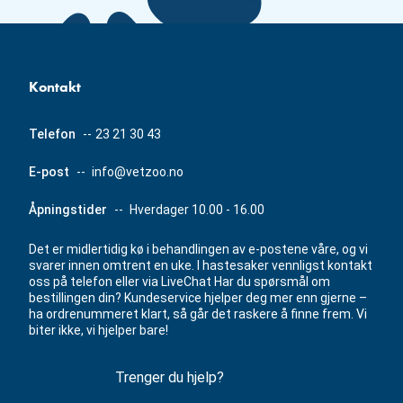
Kontakt
Telefon
--
23 21 30 43
E-post
--
info@vetzoo.no
Åpningstider
--
Hverdager 10.00 - 16.00
Det er midlertidig kø i behandlingen av e-postene våre, og vi
svarer innen omtrent en uke. I hastesaker vennligst kontakt
oss på telefon eller via LiveChat Har du spørsmål om
bestillingen din? Kundeservice hjelper deg mer enn gjerne –
ha ordrenummeret klart, så går det raskere å finne frem. Vi
biter ikke, vi hjelper bare!
Trenger du hjelp?