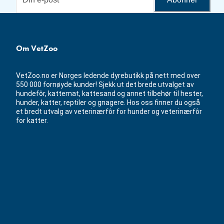
Om VetZoo
VetZoo.no er Norges ledende dyrebutikk på nett med over
550 000 fornøyde kunder! Sjekk ut det brede utvalget av
hundefôr, kattemat, kattesand og annet tilbehør til hester,
hunder, katter, reptiler og gnagere. Hos oss finner du også
et bredt utvalg av veterinærfôr for hunder og veterinærfôr
for katter.