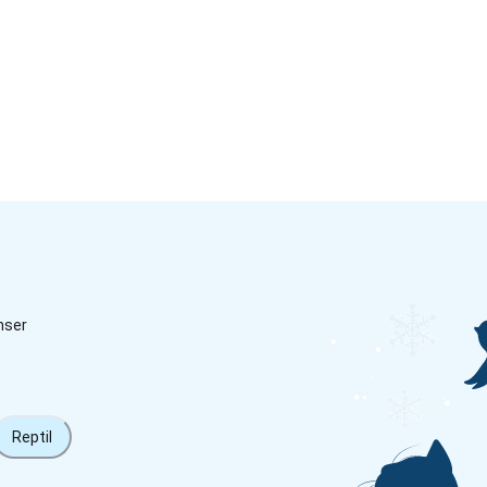
nser
Reptil