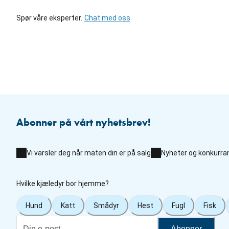
Spør våre eksperter.
Chat med oss
Abonner på vårt nyhetsbrev!
Vi varsler deg når maten din er på salg
Nyheter og konkurra
Hvilke kjæledyr bor hjemme?
Hund
Katt
Smådyr
Hest
Fugl
Fisk
Abonner