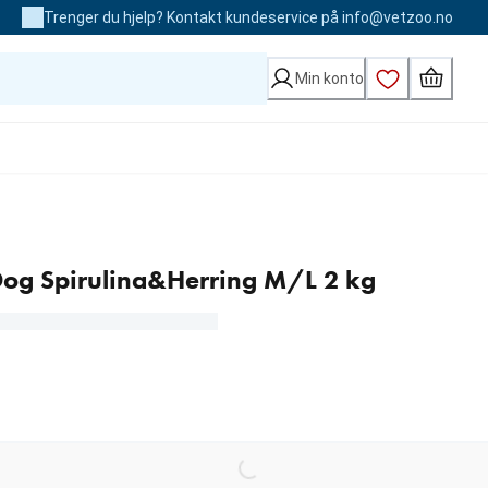
Trenger du hjelp? Kontakt kundeservice på info@vetzoo.no
Min konto
og Spirulina&Herring M/L 2 kg
kr
Loading...