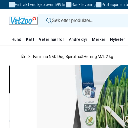
Skip
Fri frakt ved kjøp over 599 kr
Rask levering
Profesjonell r
to
Content
Hund
Katt
Veterinærfôr
Andre dyr
Merker
Nyheter
Hund
Farmina N&D Dog Spirulina&Herring M/L 2 kg
Katt
Veterinærfôr
Andre dyr
Merker
Nyheter
Kampanje