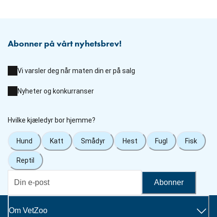
Abonner på vårt nyhetsbrev!
Vi varsler deg når maten din er på salg
Nyheter og konkurranser
Hvilke kjæledyr bor hjemme?
Hund
Katt
Smådyr
Hest
Fugl
Fisk
Reptil
Abonner
Om VetZoo