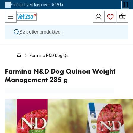
Skip
Fri frakt ved kjøp over 599 kr
to
Content
Hund
Farmina N&D Dog Quinoa Weight Management 285 g
Katt
Veterinærfôr
Andre dyr
Farmina N&D Dog Quinoa Weight
Merker
Management 285 g
Nyheter
Kampanje