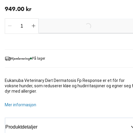
nåværende pris 949.00 kr
949.00 kr
Loading...
Hjemlevering
På lager
Eukanuba Veterinary Diet Dermatosis Fp Response er et fôr for
voksne hunder, som reduserer kløe og hudirritasjoner og egner seg 
dyr med allergier.
Mer informasjon
Produktdetaljer