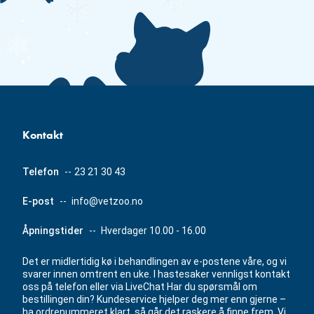
Kontakt
Telefon
--
23 21 30 43
E-post
--
info@vetzoo.no
Åpningstider
--
Hverdager 10.00 - 16.00
Det er midlertidig kø i behandlingen av e-postene våre, og vi
svarer innen omtrent en uke. I hastesaker vennligst kontakt
oss på telefon eller via LiveChat Har du spørsmål om
bestillingen din? Kundeservice hjelper deg mer enn gjerne –
ha ordrenummeret klart, så går det raskere å finne frem. Vi