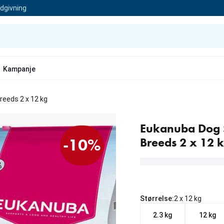
ådgivning
Kampanje
reeds 2 x 12 kg
Eukanuba Dog Sp
Breeds 2 x 12 
-10%
Størrelse:
2 x 12 kg
2.3 kg
12 kg