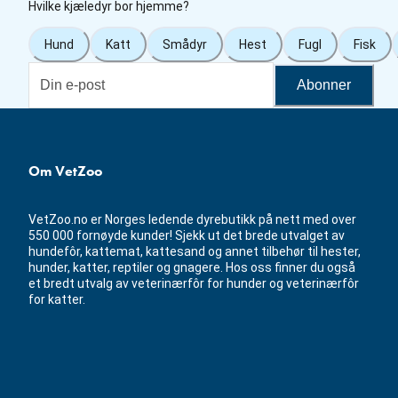
Hvilke kjæledyr bor hjemme?
Hund
Katt
Smådyr
Hest
Fugl
Fisk
Abonner
Om VetZoo
VetZoo.no er Norges ledende dyrebutikk på nett med over
550 000 fornøyde kunder! Sjekk ut det brede utvalget av
hundefôr, kattemat, kattesand og annet tilbehør til hester,
hunder, katter, reptiler og gnagere. Hos oss finner du også
et bredt utvalg av veterinærfôr for hunder og veterinærfôr
for katter.