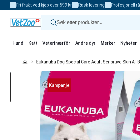
Skip
Fri frakt ved kjøp over 599 kr
Rask levering
Profesjonell r
to
Content
Hund
Katt
Veterinærfôr
Andre dyr
Merker
Nyheter
Hund
Eukanuba Dog Special Care Adult Sensitive Skin All B
Katt
Veterinærfôr
Andre dyr
Merker
Kampanje
Nyheter
Kampanje