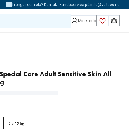
Trenger du hjelp? Kontakt kundeservice på info@vetzoo.no
Min konto
ecial Care Adult Sensitive Skin All
kg
2 x 12 kg