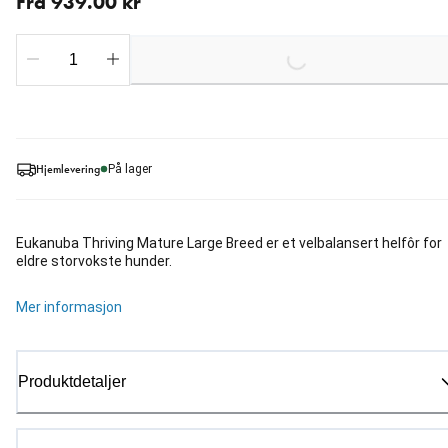
Fra 939.00 kr
Loading...
Hjemlevering
På lager
Eukanuba Thriving Mature Large Breed er et velbalansert helfôr for
eldre storvokste hunder.
Mer informasjon
Produktdetaljer