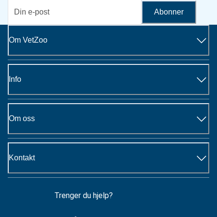
Abonner
Om VetZoo
Info
Om oss
Kontakt
Trenger du hjelp?