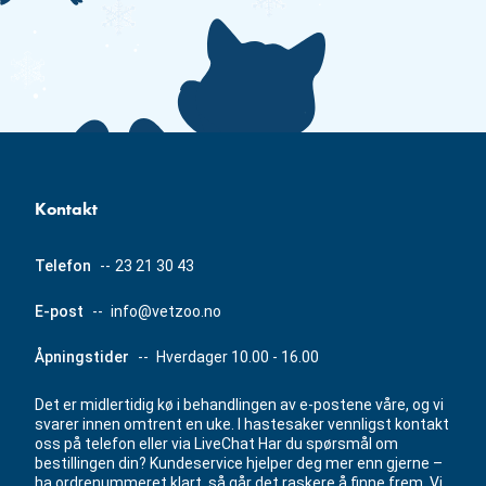
Kontakt
Telefon
--
23 21 30 43
E-post
--
info@vetzoo.no
Åpningstider
--
Hverdager 10.00 - 16.00
Det er midlertidig kø i behandlingen av e-postene våre, og vi
svarer innen omtrent en uke. I hastesaker vennligst kontakt
oss på telefon eller via LiveChat Har du spørsmål om
bestillingen din? Kundeservice hjelper deg mer enn gjerne –
ha ordrenummeret klart, så går det raskere å finne frem. Vi