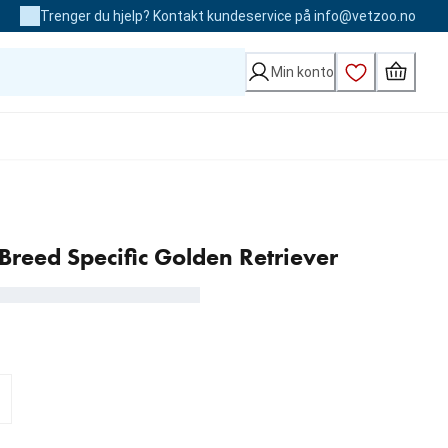
Trenger du hjelp? Kontakt kundeservice på info@vetzoo.no
Min konto
reed Specific Golden Retriever
00 kr