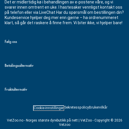
Det er midlertidig kø i behandlingen av e-postene våre, og vi
svarer innen omtrent en uke. I hastesaker vennligst kontakt oss
på telefon eller via LiveChat Har du spørsmål om bestillingen din?
Kundeservice hjelper deg mer enn gjerne – ha ordrenummeret
klart, så går det raskere å finne frem. Vi biter ikke, vi hjelper bare!
Følg oss
Betalingsalternativ
Fraktalternativ
Sekretesspolicy
Brukervilkår
Cookie-innstillinger
VetZoo.no - Norges største dyrebutikk på nett | VetZoo - Copyright © 2026
Vetzoo