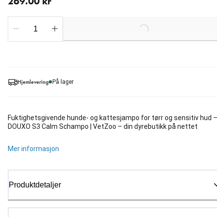
269.00 kr
Loading...
Hjemlevering
På lager
Fuktighetsgivende hunde- og kattesjampo for tørr og sensitiv hud 
DOUXO S3 Calm Schampo | VetZoo – din dyrebutikk på nettet
Mer informasjon
Produktdetaljer