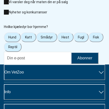
Vi varsler deg når maten din er på salg
Nyheter og konkurranser
Hvilke kjæledyr bor hjemme?
Hund
Katt
Smådyr
Hest
Fugl
Fisk
Reptil
Abonner
Om VetZoo
Info