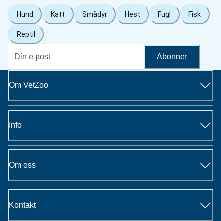
Hund
Katt
Smådyr
Hest
Fugl
Fisk
Reptil
Abonner
Om VetZoo
Info
Om oss
Kontakt