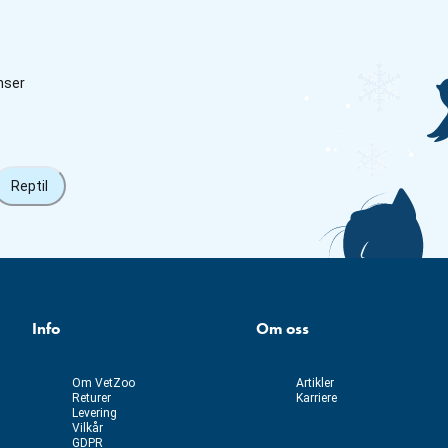
nser
Reptil
Info
Om oss
Om VetZoo
Artikler
Returer
Karriere
Levering
Vilkår
GDPR