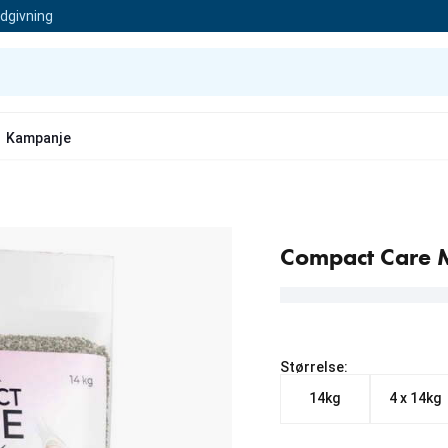
ådgivning
Kampanje
Compact Care 
Størrelse:
14kg
4 x 14kg
Fra nåværende pris 269.