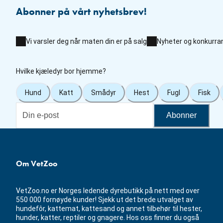
Abonner på vårt nyhetsbrev!
Vi varsler deg når maten din er på salg
Nyheter og konkurra
Hvilke kjæledyr bor hjemme?
Hund
Katt
Smådyr
Hest
Fugl
Fisk
Abonner
Om VetZoo
VetZoo.no er Norges ledende dyrebutikk på nett med over
550 000 fornøyde kunder! Sjekk ut det brede utvalget av
hundefôr, kattemat, kattesand og annet tilbehør til hester,
hunder, katter, reptiler og gnagere. Hos oss finner du også