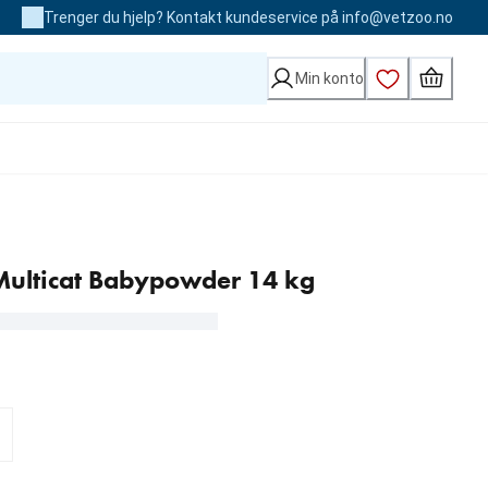
Trenger du hjelp? Kontakt kundeservice på info@vetzoo.no
Min konto
Multicat Babypowder 14 kg
00 kr