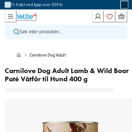
Skip
Fri frakt ved kjøp over 599 kr
to
Content
Hund
Carnilove Dog Adult Lamb & Wild Boar Paté Våtfôr til H
Katt
Veterinærfôr
Andre dyr
Carnilove Dog Adult Lamb & Wild Boar
Merker
Paté Våtfôr til Hund 400 g
Nyheter
Kampanje