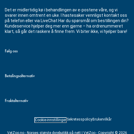
Det er midlertidig kø i behandlingen av e-postene våre, og vi
svarer innen omtrent en uke. I hastesaker vennligst kontakt oss
på telefon eller via LiveChat Har du spørsmål om bestillingen din?
Kundeservice hjelper deg mer enn gjerne – ha ordrenummeret
klart, så går det raskere å finne frem. Vi biter ikke, vi hjelper bare!
Følg oss
Betalingsalternativ
Fraktalternativ
Sekretesspolicy
Brukervilkår
Cookie-innstillinger
VetZoo.no - Norges største dyrebutikk på nett | VetZoo - Copyright © 2026