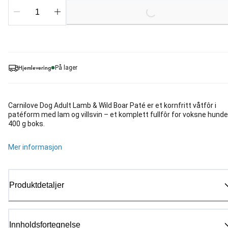
Loading...
Hjemlevering
På lager
Carnilove Dog Adult Lamb & Wild Boar Paté er et kornfritt våtfôr i
patéform med lam og villsvin – et komplett fullfôr for voksne hunder
400 g boks.
Mer informasjon
Produktdetaljer
Innholdsfortegnelse