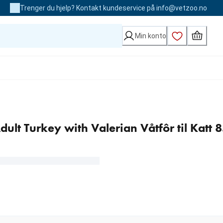
Trenger du hjelp? Kontakt kundeservice på info@vetzoo.no
Min konto
dult Turkey with Valerian Våtfôr til Katt 