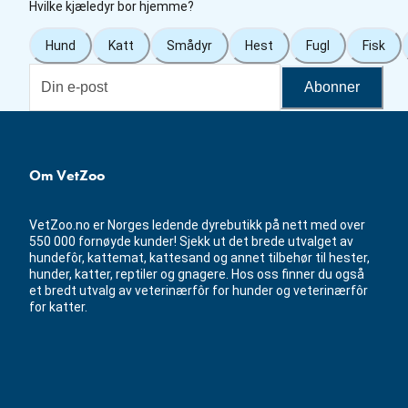
Hvilke kjæledyr bor hjemme?
Hund
Katt
Smådyr
Hest
Fugl
Fisk
Abonner
Om VetZoo
VetZoo.no er Norges ledende dyrebutikk på nett med over
550 000 fornøyde kunder! Sjekk ut det brede utvalget av
hundefôr, kattemat, kattesand og annet tilbehør til hester,
hunder, katter, reptiler og gnagere. Hos oss finner du også
et bredt utvalg av veterinærfôr for hunder og veterinærfôr
for katter.