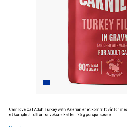
Carnilove Cat Adult Turkey with Valerian er et kornfritt våtfôr med
et komplett fullfôr for voksne katter i 85 g porsjonspose.