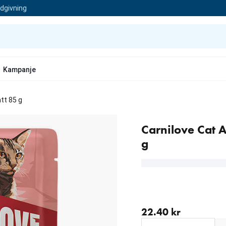
ådgivning
Kampanje
att 85 g
Carnilove Cat A
g
nåværende pris 22.40 kr
22.40 kr