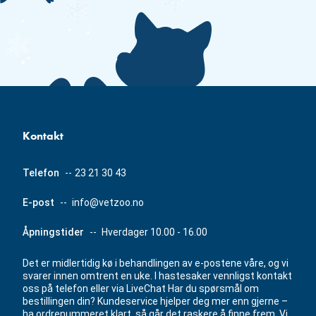
Kontakt
Telefon
--
23 21 30 43
E-post
--
info@vetzoo.no
Åpningstider
--
Hverdager 10.00 - 16.00
Det er midlertidig kø i behandlingen av e-postene våre, og vi
svarer innen omtrent en uke. I hastesaker vennligst kontakt
oss på telefon eller via LiveChat Har du spørsmål om
bestillingen din? Kundeservice hjelper deg mer enn gjerne –
ha ordrenummeret klart, så går det raskere å finne frem. Vi