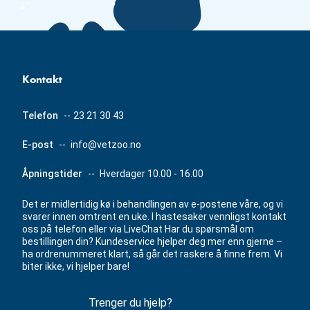
Kontakt
Telefon
--
23 21 30 43
E-post
--
info@vetzoo.no
Åpningstider
--
Hverdager 10.00 - 16.00
Det er midlertidig kø i behandlingen av e-postene våre, og vi
svarer innen omtrent en uke. I hastesaker vennligst kontakt
oss på telefon eller via LiveChat Har du spørsmål om
bestillingen din? Kundeservice hjelper deg mer enn gjerne –
ha ordrenummeret klart, så går det raskere å finne frem. Vi
biter ikke, vi hjelper bare!
Trenger du hjelp?