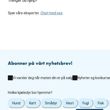
Trenger du hjelp?
Spør våre eksperter.
Chat med oss
Abonner på vårt nyhetsbrev!
Vi varsler deg når maten din er på salg
Nyheter og konkurra
Hvilke kjæledyr bor hjemme?
Hund
Katt
Smådyr
Hest
Fugl
Fisk