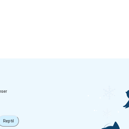
nser
Reptil