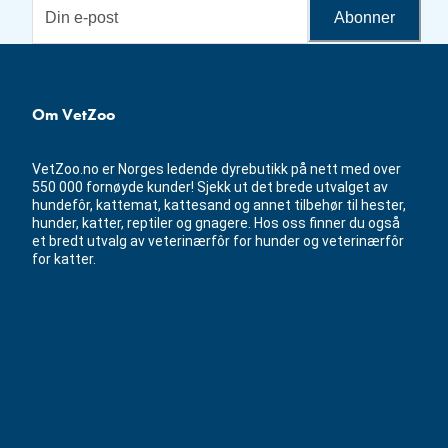
Abonner
Om VetZoo
VetZoo.no er Norges ledende dyrebutikk på nett med over
550 000 fornøyde kunder! Sjekk ut det brede utvalget av
hundefôr, kattemat, kattesand og annet tilbehør til hester,
hunder, katter, reptiler og gnagere. Hos oss finner du også
et bredt utvalg av veterinærfôr for hunder og veterinærfôr
for katter.