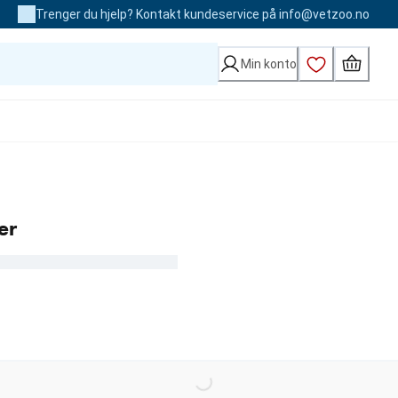
Trenger du hjelp? Kontakt kundeservice på info@vetzoo.no
Min konto
er
kr
Loading...