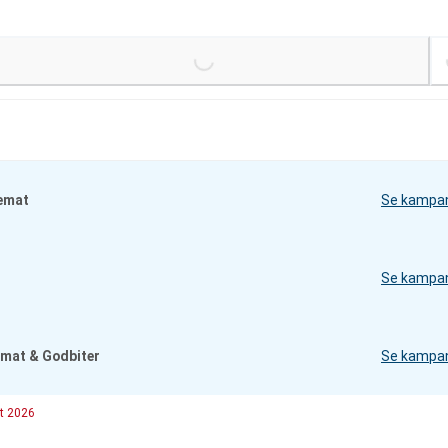
Loading...
Loading
emat
Se kampa
Se kampa
mat & Godbiter
Se kampa
t 2026