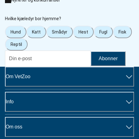
Hvilke kjæledyr bor hjemme?
Hund
Katt
Smådyr
Hest
Fugl
Fisk
Reptil
Abonner
Om VetZoo
Info
Om oss