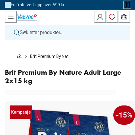
Skip
Fri frakt ved kjøp over 599 kr
to
Content
Hund
Brit Premium By Nature Adult Large 2x15 kg
Katt
Veterinærfôr
Andre dyr
Brit Premium By Nature Adult Large
Merker
2x15 kg
Nyheter
Kampanje
Kampanje
-15%