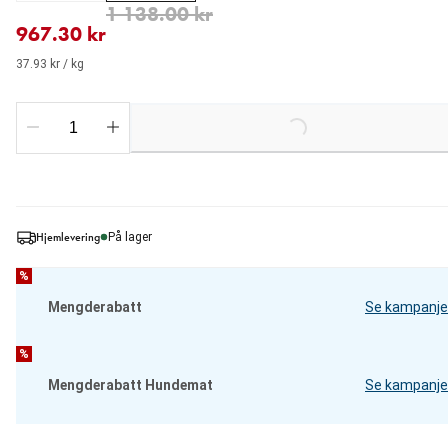
nåværende pris 967.30 kr
opprinnelig pris 1 138.00 kr
1 138.00 kr
967.30 kr
37.93 kr / kg
Loading...
Hjemlevering
På lager
%
Mengderabatt
Se kampanje
%
Mengderabatt Hundemat
Se kampanje