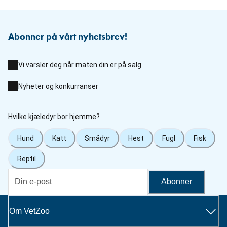
Abonner på vårt nyhetsbrev!
Vi varsler deg når maten din er på salg
Nyheter og konkurranser
Hvilke kjæledyr bor hjemme?
Hund
Katt
Smådyr
Hest
Fugl
Fisk
Reptil
Abonner
Om VetZoo