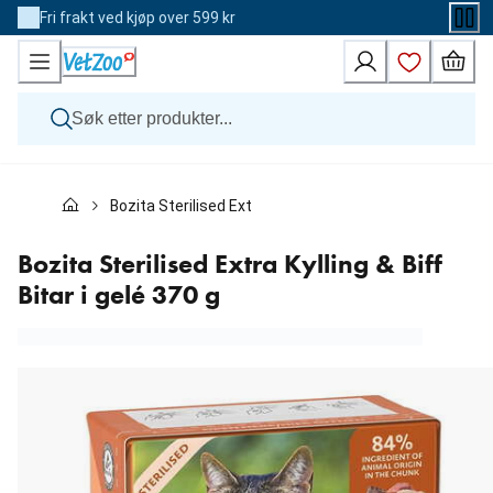
Skip
Fri frakt ved kjøp over 599 kr
to
Content
Hund
Bozita Sterilised Extra Kylling & Biff Bitar i gelé 370 g
Katt
Veterinærfôr
Andre dyr
Bozita Sterilised Extra Kylling & Biff
Merker
Bitar i gelé 370 g
Nyheter
Kampanje