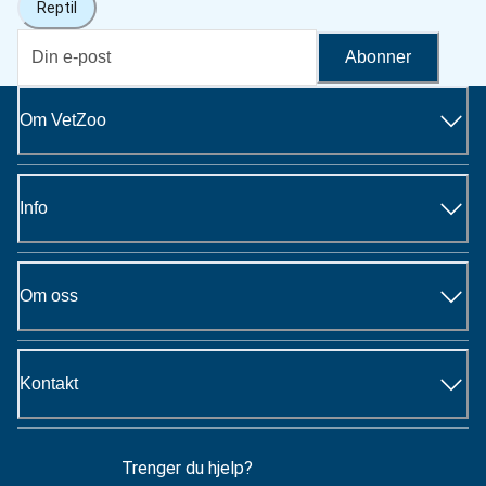
Reptil
Abonner
Om VetZoo
Info
Om oss
Kontakt
Trenger du hjelp?