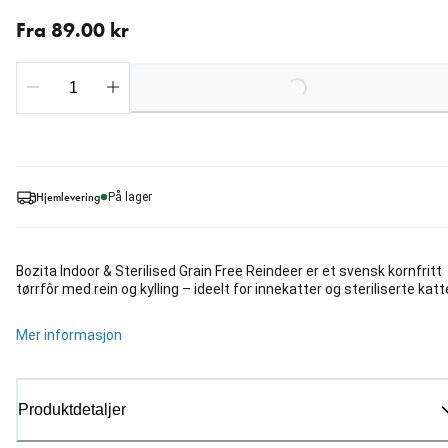
Fra nåværende pris 89.00 kr
Fra 89.00 kr
Loading...
Hjemlevering
På lager
Bozita Indoor & Sterilised Grain Free Reindeer er et svensk kornfritt
tørrfôr med rein og kylling – ideelt for innekatter og steriliserte katt
Mer informasjon
Produktdetaljer