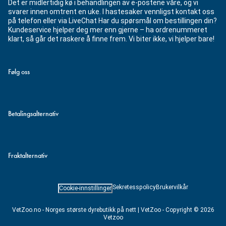
Det er midlertidig kø i behandlingen av e-postene våre, og vi
svarer innen omtrent en uke. I hastesaker vennligst kontakt oss
på telefon eller via LiveChat Har du spørsmål om bestillingen din?
Kundeservice hjelper deg mer enn gjerne – ha ordrenummeret
klart, så går det raskere å finne frem. Vi biter ikke, vi hjelper bare!
Følg oss
Betalingsalternativ
Fraktalternativ
Sekretesspolicy
Brukervilkår
Cookie-innstillinger
VetZoo.no - Norges største dyrebutikk på nett | VetZoo - Copyright © 2026
Vetzoo