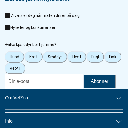
Vi varsler deg når maten din er på salg
Nyheter og konkurranser
Hvilke kjæledyr bor hjemme?
Hund
Katt
Smådyr
Hest
Fugl
Fisk
Reptil
Abonner
Om VetZoo
Info