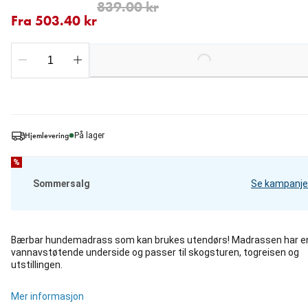
Fra nåværende pris 503.40 kr
opprinnelig pris 839.00 kr
839.00 kr
Fra 503.40 kr
Loading...
Hjemlevering
På lager
%
Sommersalg
Se kampanje
Bærbar hundemadrass som kan brukes utendørs! Madrassen har e
vannavstøtende underside og passer til skogsturen, togreisen og
utstillingen.
Mer informasjon