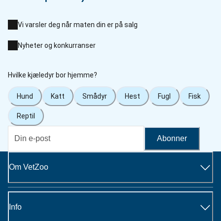
Vi varsler deg når maten din er på salg
Nyheter og konkurranser
Hvilke kjæledyr bor hjemme?
Hund
Katt
Smådyr
Hest
Fugl
Fisk
Reptil
Abonner
Om VetZoo
Info