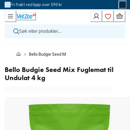
Skip
Fri frakt ved kjøp over 599 kr
to
Content
Hund
Bello Budgie Seed Mix Fuglemat til Undulat 4 kg
Katt
Veterinærfôr
Andre dyr
Bello Budgie Seed Mix Fuglemat til
Merker
Undulat 4 kg
Nyheter
Kampanje