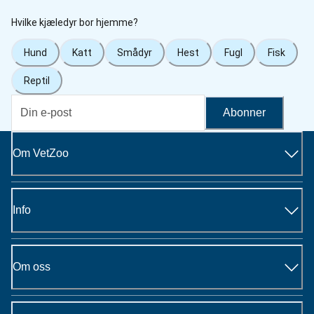
Hvilke kjæledyr bor hjemme?
Hund
Katt
Smådyr
Hest
Fugl
Fisk
Reptil
Abonner
Om VetZoo
Info
Om oss