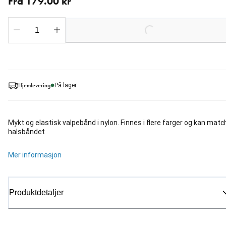
Fra 179.00 kr
Loading...
Hjemlevering
På lager
Mykt og elastisk valpebånd i nylon. Finnes i flere farger og kan matc
halsbåndet
Mer informasjon
Produktdetaljer