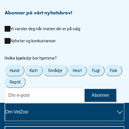
Abonner på vårt nyhetsbrev!
Vi varsler deg når maten din er på salg
Nyheter og konkurranser
Hvilke kjæledyr bor hjemme?
Hund
Katt
Smådyr
Hest
Fugl
Fisk
Reptil
Abonner
Om VetZoo