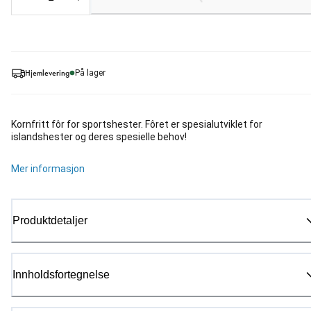
Loading...
Hjemlevering
På lager
Kornfritt fôr for sportshester. Fôret er spesialutviklet for
islandshester og deres spesielle behov!
Mer informasjon
Produktdetaljer
Innholdsfortegnelse