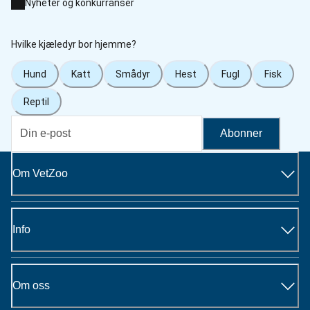
Nyheter og konkurranser
Hvilke kjæledyr bor hjemme?
Hund
Katt
Smådyr
Hest
Fugl
Fisk
Reptil
Abonner
Om VetZoo
Info
Om oss