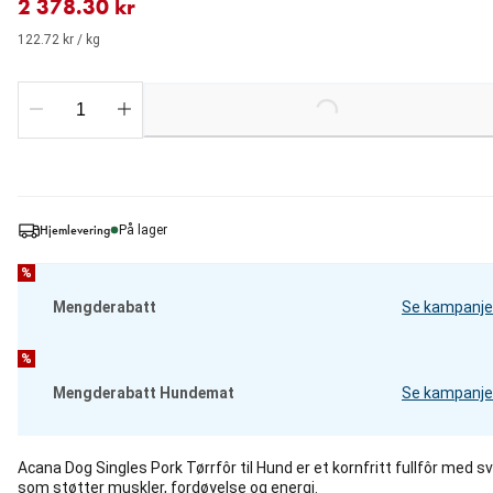
2 378.30 kr
122.72 kr / kg
Loading...
Hjemlevering
På lager
%
Mengderabatt
Se kampanje
%
Mengderabatt Hundemat
Se kampanje
Acana Dog Singles Pork Tørrfôr til Hund er et kornfritt fullfôr med sv
som støtter muskler, fordøyelse og energi.