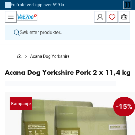
Skip
Fri frakt ved kjøp over 599 kr
to
Content
Hund
Acana Dog Yorkshire Pork 2 x 11,4 kg
Katt
Veterinærfôr
Andre dyr
Acana Dog Yorkshire Pork 2 x 11,4 kg
Merker
Nyheter
Kampanje
Kampanje
-15%