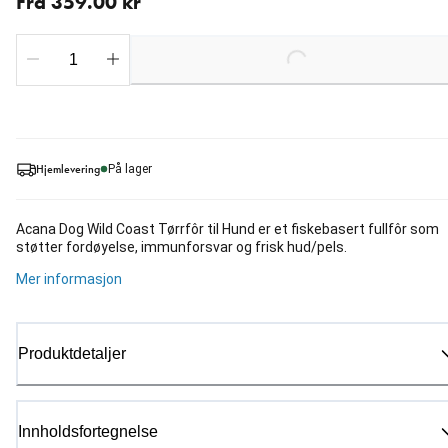
Fra 359.00 kr
Loading...
Hjemlevering
På lager
Acana Dog Wild Coast Tørrfôr til Hund er et fiskebasert fullfôr som
støtter fordøyelse, immunforsvar og frisk hud/pels.
Mer informasjon
Produktdetaljer
Innholdsfortegnelse