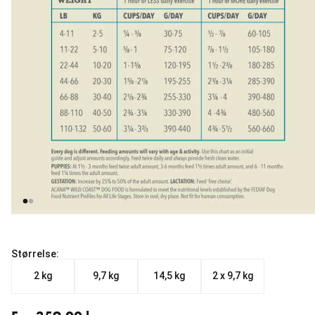
Størrelse:
2 kg
9,7 kg
14,5 kg
2 x 9,7 kg
Fra nåværende pris 359.00 kr