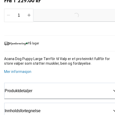
Fra 1 229.00 kr
Loading...
Hjemlevering
På lager
Acana Dog Puppy Large Tørrfôr til Valp er et proteinrikt fullfôr for
store valper som støtter muskler, bein og fordøyelse.
Mer informasjon
Produktdetaljer
Innholdsfortegnelse