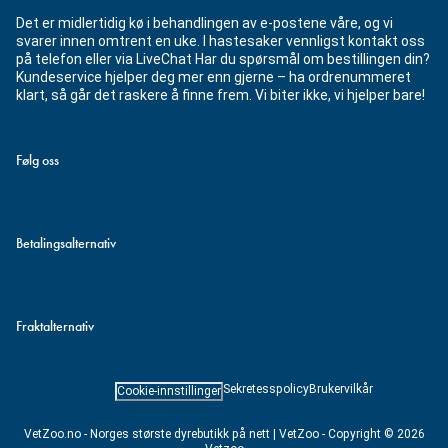
Det er midlertidig kø i behandlingen av e-postene våre, og vi
svarer innen omtrent en uke. I hastesaker vennligst kontakt oss
på telefon eller via LiveChat Har du spørsmål om bestillingen din?
Kundeservice hjelper deg mer enn gjerne – ha ordrenummeret
klart, så går det raskere å finne frem. Vi biter ikke, vi hjelper bare!
Følg oss
Betalingsalternativ
Fraktalternativ
Sekretesspolicy
Brukervilkår
Cookie-innstillinger
VetZoo.no - Norges største dyrebutikk på nett | VetZoo - Copyright © 2026