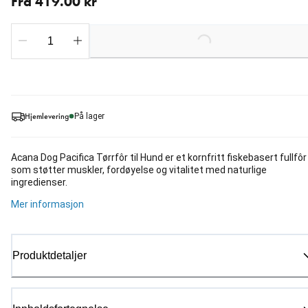
Fra 419.00 kr
Loading...
Hjemlevering
På lager
Acana Dog Pacifica Tørrfôr til Hund er et kornfritt fiskebasert fullfôr
som støtter muskler, fordøyelse og vitalitet med naturlige
ingredienser.
Mer informasjon
Produktdetaljer