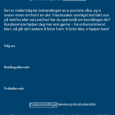
Det er midlertidig kø i behandlingen av e-postene våre, og vi
svarer innen omtrent en uke. I hastesaker vennligst kontakt oss
på telefon eller via LiveChat Har du spørsmål om bestillingen din?
Kundeservice hjelper deg mer enn gjerne – ha ordrenummeret
klart, så går det raskere å finne frem. Vi biter ikke, vi hjelper bare!
Følg oss
Betalingsalternativ
Fraktalternativ
Sekretesspolicy
Brukervilkår
Cookie-innstillinger