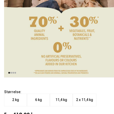
Størrelse:
2 kg
6 kg
11,4 kg
2 x 11,4 kg
Fra nåværende pris 419.00 kr