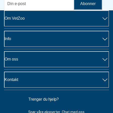
Abonner
Om VetZoo
Info
Om oss
Kontakt
Trenger du hjelp?
Spør våre eksperter.
Chat med oss