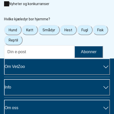
Nyheter og konkurranser
Hvilke kjæledyr bor hjemme?
Hund
Katt
Smådyr
Hest
Fugl
Fisk
Reptil
Abonner
Om VetZoo
Info
Om oss