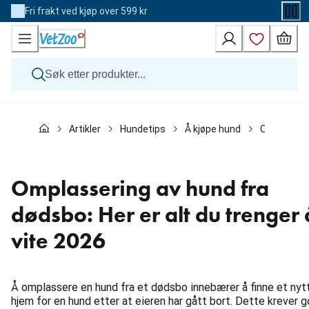
Skip
Fri frakt ved kjøp over 599 kr
to
Content
Hund
Artikler
Hundetips
Å kjøpe hund
Omplasserin
Katt
Veterinærfôr
Andre dyr
Merker
Omplassering av hund fra
Nyheter
Kampanje
dødsbo: Her er alt du trenger 
vite 2026
Å omplassere en hund fra et dødsbo innebærer å finne et nyt
hjem for en hund etter at eieren har gått bort. Dette krever 