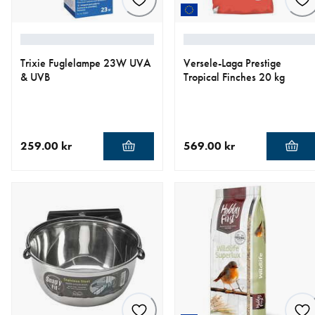
Trixie Fuglelampe 23W UVA
Versele-Laga Prestige
& UVB
Tropical Finches 20 kg
259.00 kr
569.00 kr
nåværende pris 259.00 kr
nåværende pris 569.00 kr