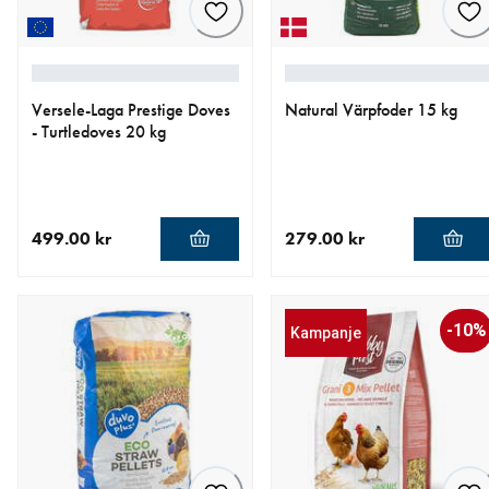
Versele-Laga Prestige Doves
Natural Värpfoder 15 kg
- Turtledoves 20 kg
499.00 kr
279.00 kr
nåværende pris 499.00 kr
nåværende pris 279.00 kr
-10%
Kampanje