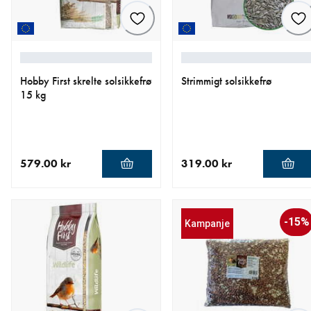
Hobby First skrelte solsikkefrø
Strimmigt solsikkefrø
15 kg
579.00 kr
319.00 kr
nåværende pris 579.00 kr
nåværende pris 319.00 kr
-15%
Kampanje