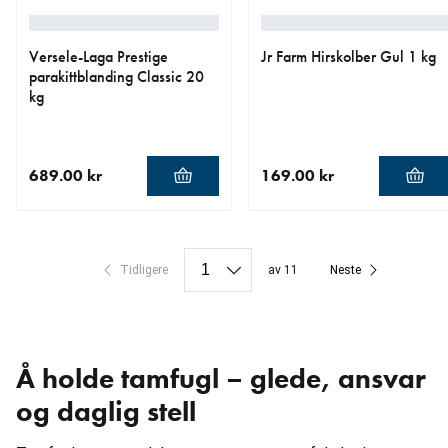
Versele-Laga Prestige
Jr Farm Hirskolber Gul 1 kg
parakittblanding Classic 20
kg
689.00 kr
169.00 kr
nåværende pris 689.00 kr
nåværende pris 169.00 kr
Tidligere
av 11
Neste
Å holde tamfugl – glede, ansvar
og daglig stell