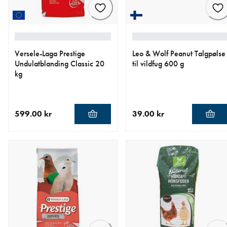
Versele-Laga Prestige
Leo & Wolf Peanut Talgpølse
Undulatblanding Classic 20
til vildfug 600 g
kg
599.00 kr
39.00 kr
nåværende pris 599.00 kr
nåværende pris 39.00 kr