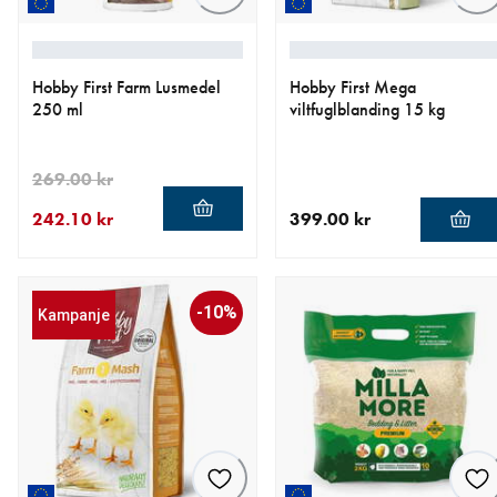
Hobby First Farm Lusmedel
Hobby First Mega
250 ml
viltfuglblanding 15 kg
269.00 kr
242.10 kr
399.00 kr
nåværende pris 242.10 kr
opprinnelig pris 269.00 kr
nåværende pris 399.00 kr
-10%
Kampanje