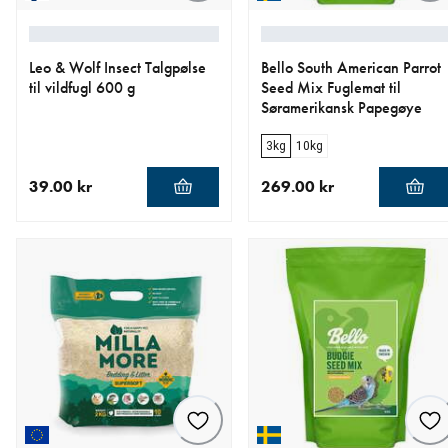
Leo & Wolf Insect Talgpølse
Bello South American Parrot
til vildfugl 600 g
Seed Mix Fuglemat til
Søramerikansk Papegøye
3kg
10kg
39.00 kr
269.00 kr
nåværende pris 39.00 kr
nåværende pris 269.00 kr