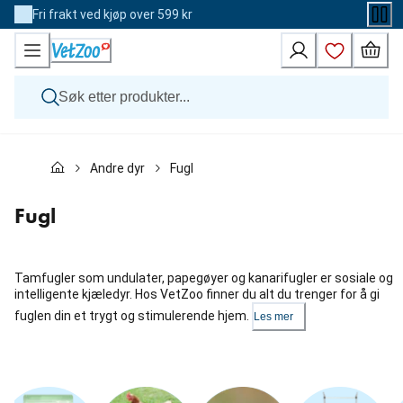
Skip
Fri frakt ved kjøp over 599 kr
to
Content
Hund
Andre dyr
Fugl
Katt
Veterinærfôr
Andre dyr
Fugl
Merker
Nyheter
Kampanje
Tamfugler som undulater, papegøyer og kanarifugler er sosiale og
intelligente kjæledyr. Hos VetZoo finner du alt du trenger for å gi
fuglen din et trygt og stimulerende hjem.
Les mer
Hopp
over
karusellen
: Kategorier