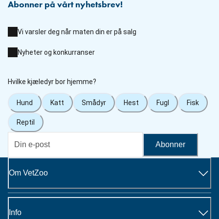
Abonner på vårt nyhetsbrev!
Vi varsler deg når maten din er på salg
Nyheter og konkurranser
Hvilke kjæledyr bor hjemme?
Hund
Katt
Smådyr
Hest
Fugl
Fisk
Reptil
Abonner
Om VetZoo
Info