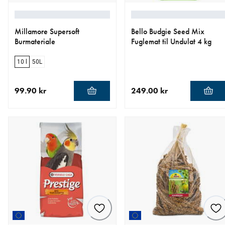
Millamore Supersoft
Bello Budgie Seed Mix
Burmateriale
Fuglemat til Undulat 4 kg
10 l
50L
99.90 kr
249.00 kr
nåværende pris 99.90 kr
nåværende pris 249.00 kr