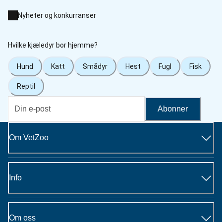
Nyheter og konkurranser
Hvilke kjæledyr bor hjemme?
Hund
Katt
Smådyr
Hest
Fugl
Fisk
Reptil
Abonner
Om VetZoo
Info
Om oss