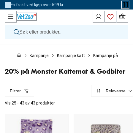
Skip
Fri frakt ved kjøp over 599 kr
to
Content
Hund
Kampanje
Kampanje katt
Kampanje på Kattemat
Katt
Veterinærfôr
Andre dyr
20% på Monster Kattemat & Godbiter
Merker
Nyheter
Kampanje
Filtrer
Relevanse
Vis 25 - 43 av 43 produkter