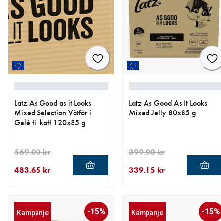
Latz As Good as it Looks
Latz As Good As It Looks
Mixed Selection Våtfôr i
Mixed Jelly 80x85 g
Gelé til katt 120x85 g
569.00 kr
399.00 kr
483.65 kr
339.15 kr
nåværende pris 483.65 kr
opprinnelig pris 569.00 kr
nåværende pris 339.15 kr
opprinnelig pris 399.00 kr
-15%
-15%
Kampanje
Kampanje