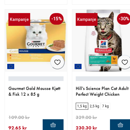
nåværende pris 201.60 kr
opprinnelig pris 252.00 kr
nåværende pris 174.30 kr
opprinnelig pris 249.00 kr
-15%
-30%
Kampanje
Kampanje
Gourmet Gold Mousse Kjøtt
Hill's Science Plan Cat Adult
& Fisk 12 x 85 g
Perfect Weight Chicken
1,5 kg
2,5 kg
7 kg
109.00 kr
329.00 kr
92.65 kr
230.30 kr