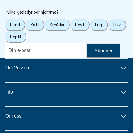
Hvilke kjæledyr bor hjemme?
Hund
Katt
Smådyr
Hest
Fugl
Fisk
Reptil
Abonner
Om VetZoo
Info
Om oss