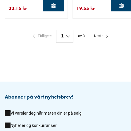
33.15 kr
19.55 kr
nåværende pris 33.15 kr
opprinnelig pris 39.00 kr
nåværende pris 19.55 kr
opprinnelig pris 23.00 kr
Tidligere
av 3
Neste
Abonner på vårt nyhetsbrev!
Vi varsler deg når maten din er på salg
Nyheter og konkurranser