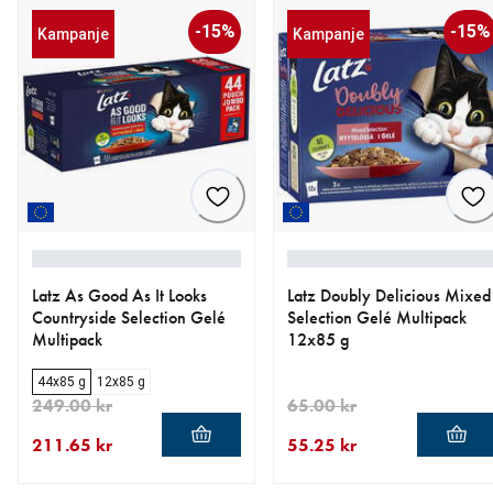
-15%
-15%
Kampanje
Kampanje
Latz As Good As It Looks
Latz Doubly Delicious Mixed
Countryside Selection Gelé
Selection Gelé Multipack
Multipack
12x85 g
44x85 g
12x85 g
249.00 kr
65.00 kr
211.65 kr
55.25 kr
nåværende pris 211.65 kr
opprinnelig pris 249.00 kr
nåværende pris 55.25 kr
opprinnelig pris 65.00 kr