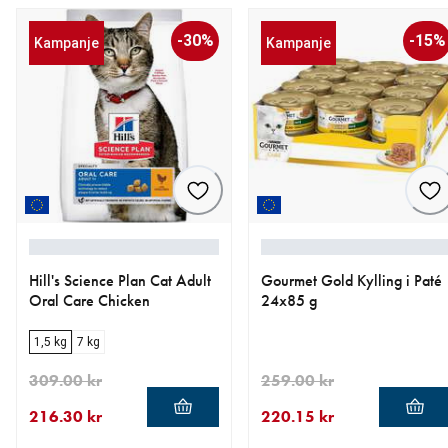
-30%
-15%
Kampanje
Kampanje
Hill's Science Plan Cat Adult
Gourmet Gold Kylling i Paté
Oral Care Chicken
24x85 g
1,5 kg
7 kg
309.00 kr
259.00 kr
216.30 kr
220.15 kr