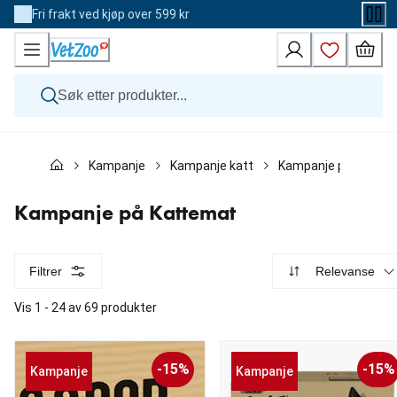
Skip
Fri frakt ved kjøp over 599 kr
to
Content
Hund
Kampanje
Kampanje katt
Kampanje på Katte
Katt
Veterinærfôr
Andre dyr
Kampanje på Kattemat
Merker
Nyheter
Kampanje
Filtrer
Relevanse
Vis 1 - 24 av 69 produkter
-15%
-15%
Kampanje
Kampanje