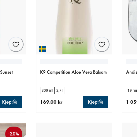
 Sunset
K9 Competition Aloe Vera Balsam
Andis
300 ml
2,7 l
19 m
169.00 kr
1 05
Kjøp
Kjøp
.00 kr
nåværende pris 169.00 kr
nåvær
-20%