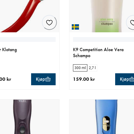
r Klotang
K9 Competition Aloe Vera
Schampo
300 ml
2,7 l
00 kr
159.00 kr
Kjøp
Kjøp
ende pris 159.00 kr
nåværende pris 159.00 kr