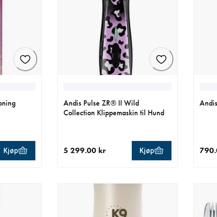
oning
Andis Pulse ZR® II Wild
Andis
Collection Klippemaskin til Hund
5 299.00 kr
790.
Kjøp
Kjøp
0 kr
nåværende pris 5 299.00 kr
nåvær