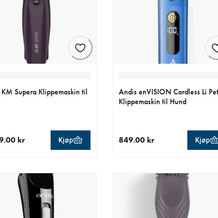
KM Supera Klippemaskin til
Andis enVISION Cordless Li Pe
Klippemaskin til Hund
9.00 kr
849.00 kr
Kjøp
Kjøp
ende pris 4 299.00 kr
nåværende pris 849.00 kr