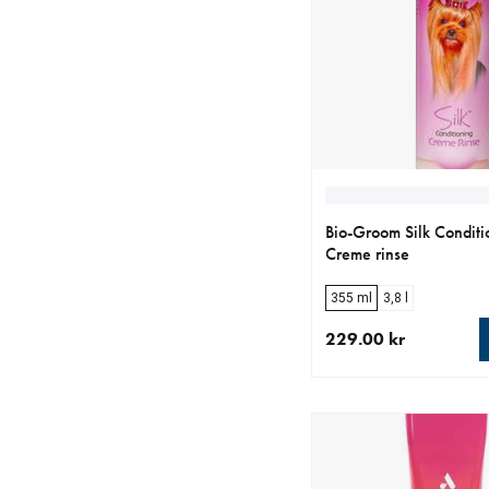
Bio-Groom Silk Conditi
Creme rinse
355 ml
3,8 l
229.00 kr
nåværende pris 229.0