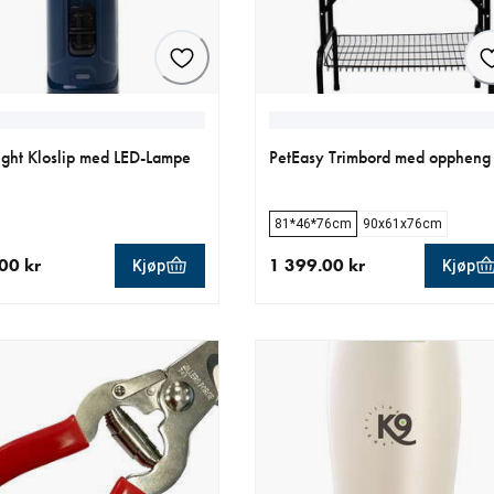
ght Kloslip med LED-Lampe
PetEasy Trimbord med oppheng
81*46*76cm
90x61x76cm
00 kr
1 399.00 kr
Kjøp
Kjøp
ende pris 699.00 kr
nåværende pris 1 399.00 kr