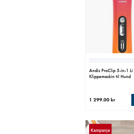
Andis ProClip 5-in-1 Li
Klippemaskin til Hund
1 299.00 kr
nåværende pris 1 299
Kampanje