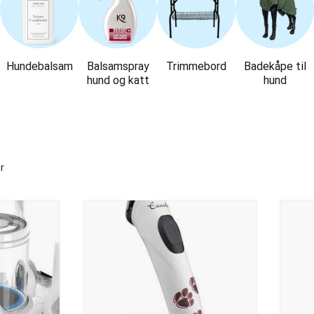
Hundebalsam
Balsamspray
Trimmebord
Badekåpe til
hund og katt
hund
r