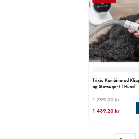
Trixie Kombinerad Kli
og Støvsuger til Hund
1 799.00 kr
1 439.20 kr
nåværende pris 1 439
opprinnelig pris 1 799