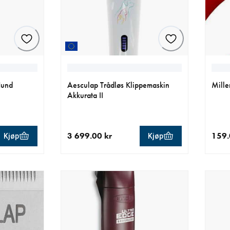
Hund
Aesculap Trådløs Klippemaskin
Mille
Akkurata II
3 699.00 kr
159.
Kjøp
Kjøp
.00 kr
nåværende pris 3 699.00 kr
nåvær