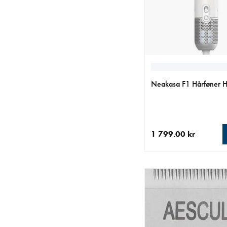
Neakasa F1 Hårføner 
1 799.00 kr
nåværende pris 1 799