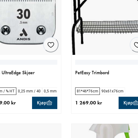
 UltraEdge Skjaer
PetEasy Trimbord
m / ¾ HT
0,25 mm / 40
0,5 mm / 30
1,2 mm / 15
81*46*76cm
1,5 mm / 10
90x61x76cm
13 mm / 3 ¾
9.00 kr
1 269.00 kr
Kjøp
Kjøp
ende pris 1 059.00 kr
nåværende pris 1 269.00 kr