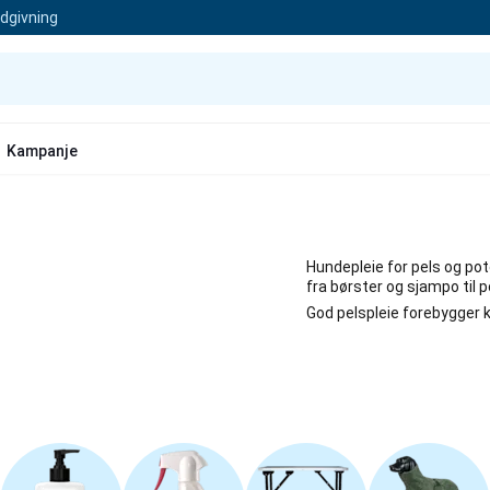
ådgivning
Kampanje
Hundepleie for pels og pote
fra børster og sjampo til p
God pelspleie forebygger k