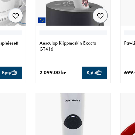
spleiesett
Aesculap Klippmaskin Exacta
PawLi
GT416
2 099.00 kr
699.
Kjøp
Kjøp
.00 kr
nåværende pris 2 099.00 kr
nåvær