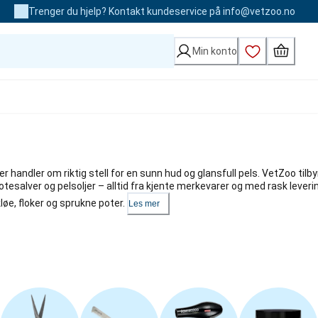
Trenger du hjelp? Kontakt kundeservice på info@vetzoo.no
Min konto
r handler om riktig stell for en sunn hud og glansfull pels. VetZoo tilbyr
otesalver og pelsoljer – alltid fra kjente merkevarer og med rask leveri
løe, floker og sprukne poter.
Les mer