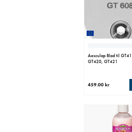
Aesculap Blad til GT4
GT420, GT421
459.00 kr
nåværende pris 459.0