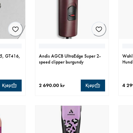
15, GT416,
Andis AGCB UltraEdge Super 2-
Wahl 
speed clipper burgundy
Hund
2 690.00 kr
4 29
Kjøp
Kjøp
0 kr
nåværende pris 2 690.00 kr
nåvær