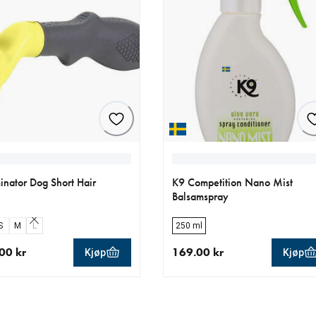
nator Dog Short Hair
K9 Competition Nano Mist
Balsamspray
S
M
L
250 ml
00 kr
169.00 kr
Kjøp
Kjøp
ende pris 299.00 kr
nåværende pris 169.00 kr