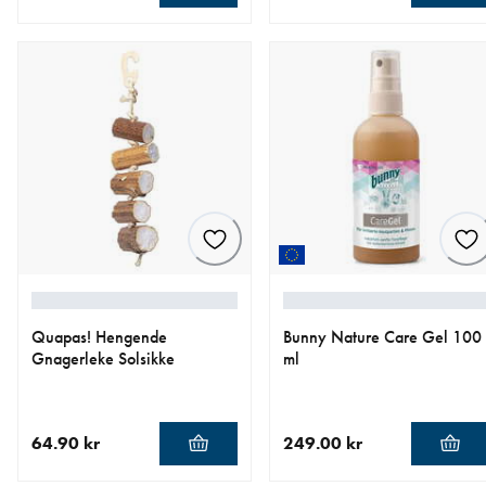
nåværende pris 74.90 kr
nåværende pris 79.90 kr
Quapas! Hengende
Bunny Nature Care Gel 100
Gnagerleke Solsikke
ml
64.90 kr
249.00 kr
nåværende pris 64.90 kr
nåværende pris 249.00 kr