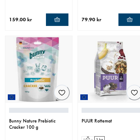
159.00 kr
79.90 kr
nåværende pris 159.00 kr
nåværende pris 79.90 kr
Bunny Nature Prebiotic
PUUR Rottemat
Cracker 100 g
800 g
2 kg