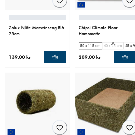
Zolux Nlife Marsvinseng Blå
Chipsi Climate Floor
25cm
Hampmatte
50 x 115 cm
40 x 25 cm
45 x 
139.00 kr
209.00 kr
nåværende pris 139.00 kr
nåværende pris 209.00 kr