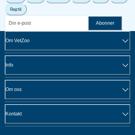
Reptil
Abonner
Om VetZoo
Info
Om oss
Kontakt