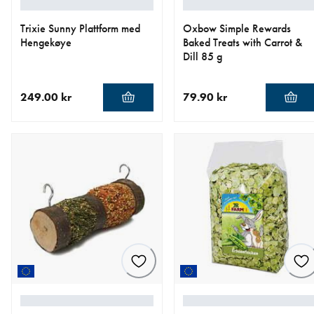
Trixie Sunny Plattform med
Oxbow Simple Rewards
Hengekøye
Baked Treats with Carrot &
Dill 85 g
249.00 kr
79.90 kr
nåværende pris 249.00 kr
nåværende pris 79.90 kr