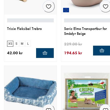
Trixie Fleksibel Trebro
Savic Elmo Transportbur for
Smådyr Beige
229.00 kr
XS
S
M
L
42.00 kr
194.65 kr
nåværende pris 42.00 kr
nåværende pris 194.65 kr
opprinnelig pris 229.00 kr