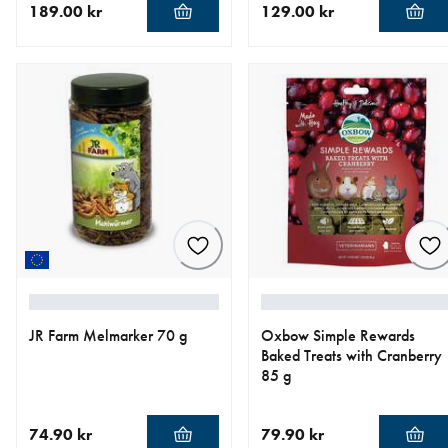
189.00 kr
129.00 kr
nåværende pris 189.00 kr
nåværende pris 129.00 kr
JR Farm Melmarker 70 g
Oxbow Simple Rewards
Baked Treats with Cranberry
85 g
74.90 kr
79.90 kr