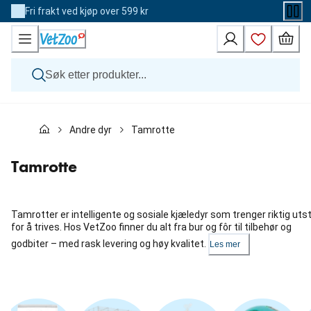
Skip
Fri frakt ved kjøp over 599 kr
to
Content
Hund
Andre dyr
Tamrotte
Katt
Veterinærfôr
Andre dyr
Tamrotte
Merker
Nyheter
Kampanje
Tamrotter er intelligente og sosiale kjæledyr som trenger riktig uts
for å trives. Hos VetZoo finner du alt fra bur og fôr til tilbehør og
godbiter – med rask levering og høy kvalitet.
Les mer
Hopp
over
karusellen
: Kategorier