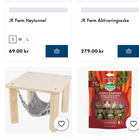
JR Farm Høytunnel
JR Farm Aktiveringseske
S
M
L
69.00 kr
279.00 kr
nåværende pris 69.00 kr
nåværende pris 279.00 kr