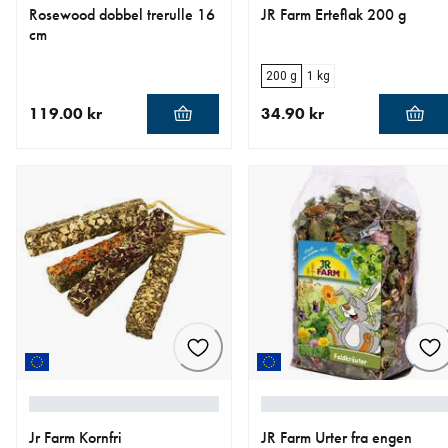
Rosewood dobbel trerulle 16
JR Farm Erteflak 200 g
cm
200 g
1 kg
119.00 kr
34.90 kr
nåværende pris 119.00 kr
nåværende pris 34.90 kr
Jr Farm Kornfri
JR Farm Urter fra engen