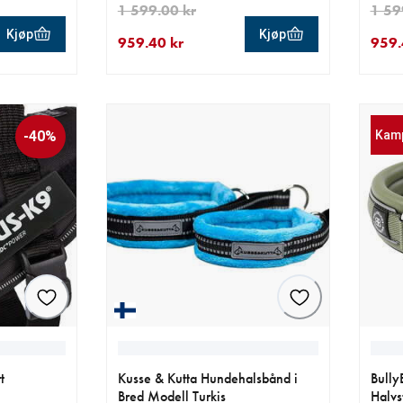
1 599.00 kr
1 59
Kjøp
Kjøp
959.40 kr
959.
0 kr
0 kr
nåværende pris 959.40 kr
opprinnelig pris 1 599.00 kr
nåvær
oppri
-40%
Kam
t
Kusse & Kutta Hundehalsbånd i
Bully
Bred Modell Turkis
Halvs