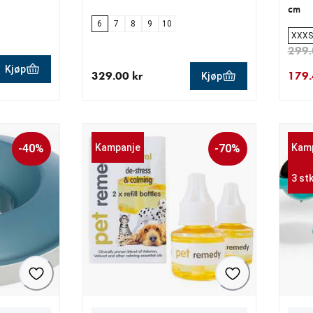
cm
6
7
8
9
10
XXXS
299.
Kjøp
329.00 kr
179.
Kjøp
0 kr
0 kr
nåværende pris 329.00 kr
nåvær
oppri
-40%
Kampanje
-70%
Kam
3 st