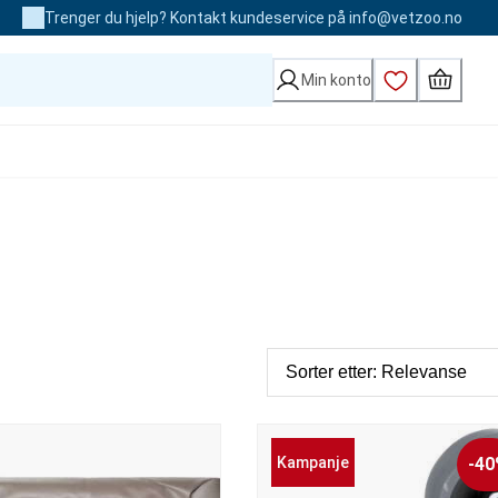
Trenger du hjelp? Kontakt kundeservice på info@vetzoo.no
Min konto
Kampanje
-4