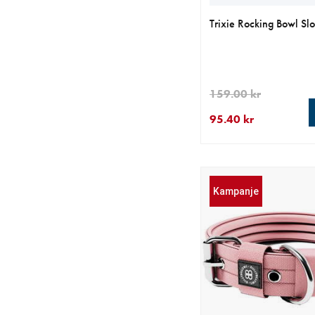
Trixie Rocking Bowl Sl
159.00 kr
95.40 kr
nåværende pris 95.40
opprinnelig pris 159.0
Kampanje