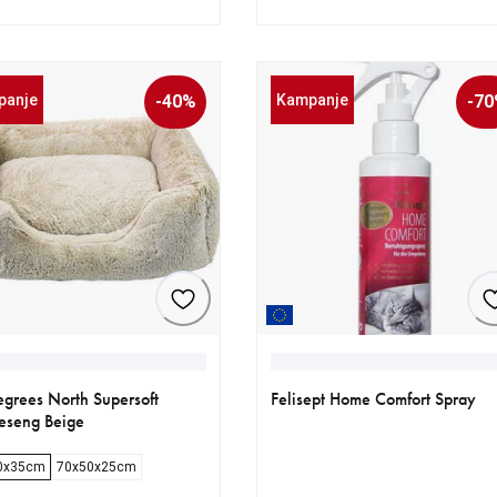
ende pris 299.40 kr
nnelig pris 499.00 kr
nåværende pris 395.40 kr
opprinnelig pris 659.00 kr
panje
-40%
Kampanje
-7
grees North Supersoft
Felisept Home Comfort Spray
eseng Beige
0x35cm
70x50x25cm