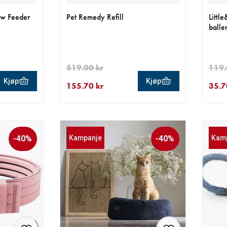
ow Feeder
Pet Remedy Refill
Littl
balle
519.00 kr
119.
Kjøp
Kjøp
155.70 kr
35.7
 kr
0 kr
nåværende pris 155.70 kr
opprinnelig pris 519.00 kr
nåvær
oppri
-40%
Kampanje
-40%
Kam