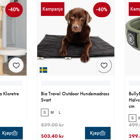
-40%
Kampanje
-40%
Kam
a Kloretre
Bia Travel Outdoor Hundemadrass
Bully
Svart
Halvs
cm
S
M
L
S
839.00 kr
499.
Kjøp
Kjøp
503.40 kr
299.