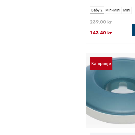
Baby 2
Mini-Mini
Mini
239.00 kr
143.40 kr
nåværende pris 143.4
opprinnelig pris 239.0
Kampanje