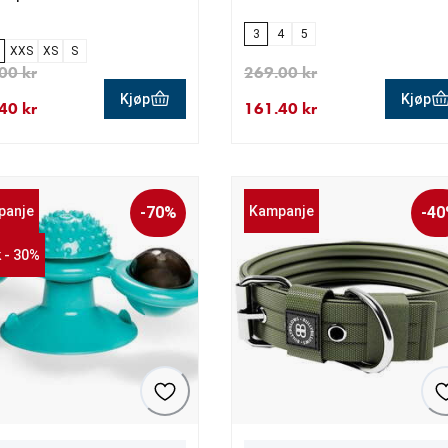
3
4
5
XXS
XS
S
00 kr
269.00 kr
Kjøp
Kjøp
40 kr
161.40 kr
ende pris 179.40 kr
nnelig pris 299.00 kr
nåværende pris 161.40 kr
opprinnelig pris 269.00 kr
panje
-70%
Kampanje
-4
k - 30%