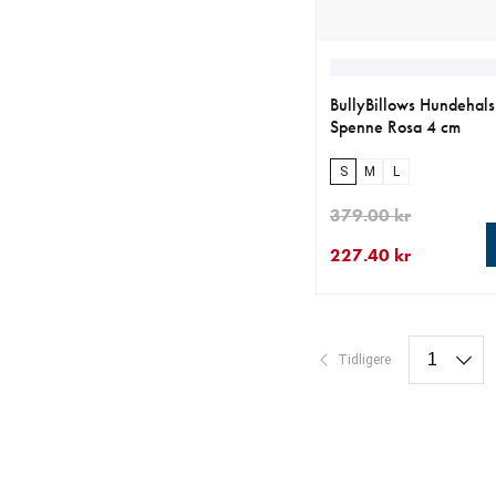
BullyBillows Hundehal
Spenne Rosa 4 cm
S
M
L
379.00 kr
227.40 kr
nåværende pris 227.4
opprinnelig pris 379.0
Tidligere