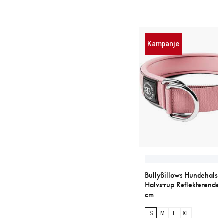
nåværende pris 1 679
opprinnelig pris 2 799
Kampanje
BullyBillows Hundehal
Halvstrup Reflekterend
cm
S
M
L
XL