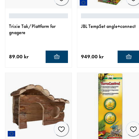
Trixie Tak/Plattform for
JBL TempSet angle+connect
gnagere
89.00 kr
949.00 kr
nåværende pris 89.00 kr
nåværende pris 949.00 kr