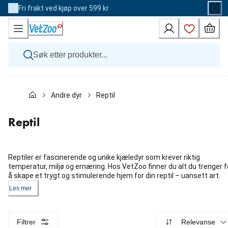
Skip
Fri frakt ved kjøp over 599 kr
to
Content
Hund
Andre dyr
Reptil
Katt
Veterinærfôr
Andre dyr
Reptil
Merker
Nyheter
Kampanje
Reptiler er fascinerende og unike kjæledyr som krever riktig
temperatur, miljø og ernæring. Hos VetZoo finner du alt du trenger f
å skape et trygt og stimulerende hjem for din reptil – uansett art.
Les mer
Filtrer
Relevanse