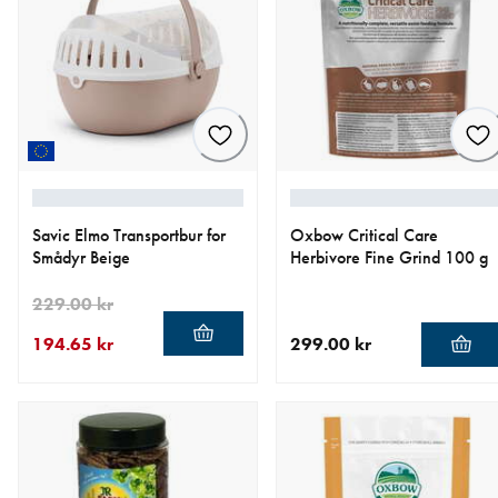
Savic Elmo Transportbur for
Oxbow Critical Care
Smådyr Beige
Herbivore Fine Grind 100 g
229.00 kr
194.65 kr
299.00 kr
nåværende pris 194.65 kr
opprinnelig pris 229.00 kr
nåværende pris 299.00 kr