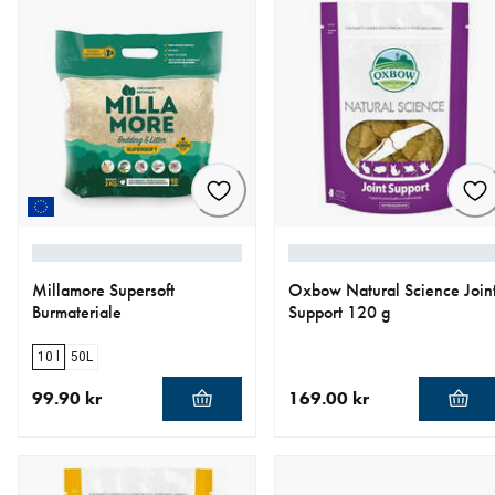
Millamore Supersoft
Oxbow Natural Science Join
Burmateriale
Support 120 g
10 l
50L
99.90 kr
169.00 kr
nåværende pris 99.90 kr
nåværende pris 169.00 kr