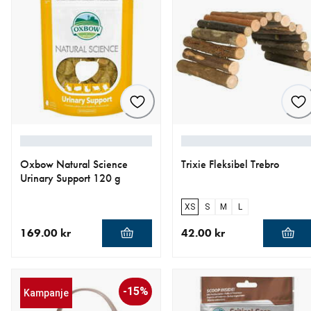
Oxbow Natural Science
Trixie Fleksibel Trebro
Urinary Support 120 g
XS
S
M
L
169.00 kr
42.00 kr
nåværende pris 169.00 kr
nåværende pris 42.00 kr
-15%
Kampanje