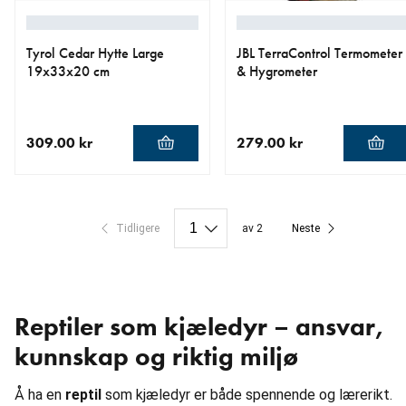
Tyrol Cedar Hytte Large
JBL TerraControl Termometer
19x33x20 cm
& Hygrometer
309.00 kr
279.00 kr
nåværende pris 309.00 kr
nåværende pris 279.00 kr
Tidligere
av 2
Neste
Reptiler som kjæledyr – ansvar,
kunnskap og riktig miljø
Å ha en
reptil
som kjæledyr er både spennende og lærerikt.