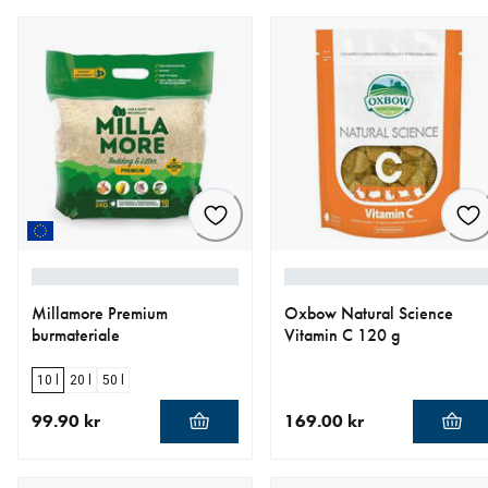
Millamore Premium
Oxbow Natural Science
burmateriale
Vitamin C 120 g
10 l
20 l
50 l
99.90 kr
169.00 kr
nåværende pris 99.90 kr
nåværende pris 169.00 kr