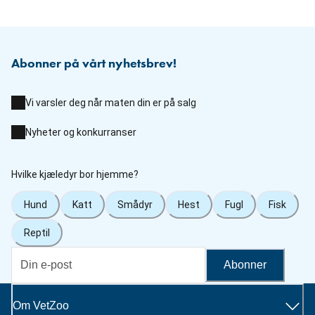
Abonner på vårt nyhetsbrev!
Vi varsler deg når maten din er på salg
Nyheter og konkurranser
Hvilke kjæledyr bor hjemme?
Hund
Katt
Smådyr
Hest
Fugl
Fisk
Reptil
Abonner
Om VetZoo