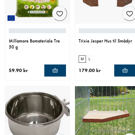
Millamore Bomateriale Tre
Trixie Jesper Hus til Smådyr
50 g
M
L
59.90 kr
179.00 kr
nåværende pris 59.90 kr
nåværende pris 179.00 kr