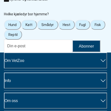
Hvilke kjæledyr bor hjemme?
Hund
Katt
Smådyr
Hest
Fugl
Fisk
Reptil
Abonner
Om VetZoo
Info
Om oss