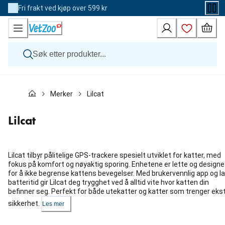
Skip
Fri frakt ved kjøp over 599 kr
to
Content
Hund
Merker
Lilcat
Katt
Veterinærfôr
Andre dyr
Lilcat
Merker
Nyheter
Kampanje
Lilcat tilbyr pålitelige GPS-trackere spesielt utviklet for katter, med
fokus på komfort og nøyaktig sporing. Enhetene er lette og designe
for å ikke begrense kattens bevegelser. Med brukervennlig app og l
batteritid gir Lilcat deg trygghet ved å alltid vite hvor katten din
befinner seg. Perfekt for både utekatter og katter som trenger eks
sikkerhet.
Les mer