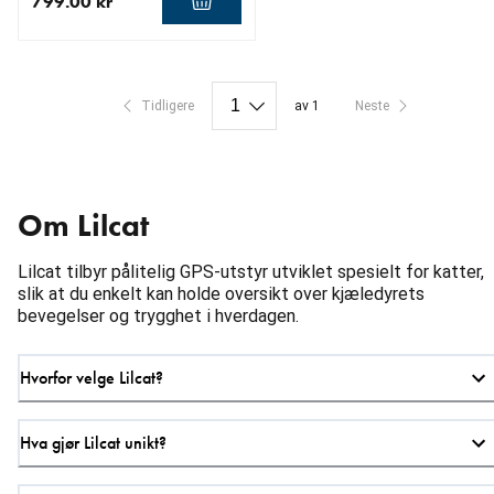
799.00 kr
nåværende pris 799.00 kr
Tidligere
av 1
Neste
Om Lilcat
Lilcat tilbyr pålitelig GPS-utstyr utviklet spesielt for katter,
slik at du enkelt kan holde oversikt over kjæledyrets
bevegelser og trygghet i hverdagen.
Hvorfor velge Lilcat?
Hva gjør Lilcat unikt?