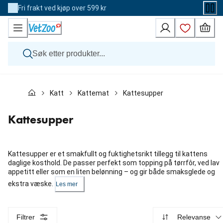
Skip
Fri frakt ved kjøp over 599 kr
to
Content
Hund
Katt
Kattemat
Kattesupper
Katt
Veterinærfôr
Andre dyr
Kattesupper
Merker
Nyheter
Kampanje
Kattesupper er et smakfullt og fuktighetsrikt tillegg til kattens
daglige kosthold. De passer perfekt som topping på tørrfôr, ved lav
appetitt eller som en liten belønning – og gir både smaksglede og
ekstra væske.
Les mer
Filtrer
Relevanse