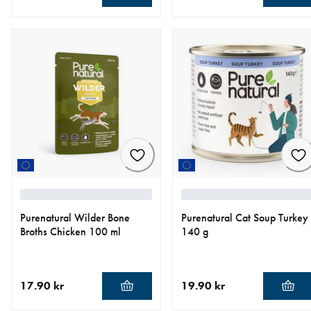
nåværende pris 17.90 kr
nåværende pris 15.90 kr
Purenatural Wilder Bone
Purenatural Cat Soup Turkey
Broths Chicken 100 ml
140 g
17.90 kr
19.90 kr
nåværende pris 17.90 kr
nåværende pris 19.90 kr