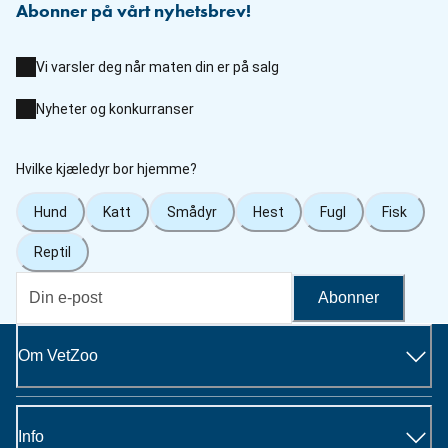
Abonner på vårt nyhetsbrev!
Vi varsler deg når maten din er på salg
Nyheter og konkurranser
Hvilke kjæledyr bor hjemme?
Hund
Katt
Smådyr
Hest
Fugl
Fisk
Reptil
Abonner
Om VetZoo
Info