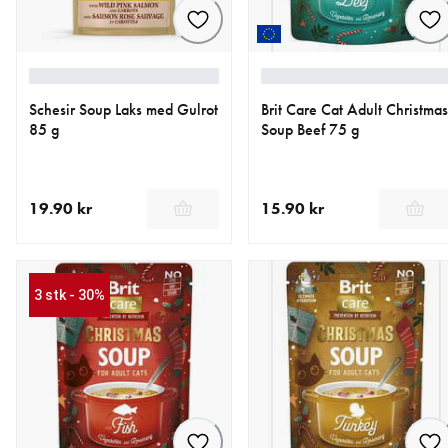
Schesir Soup Laks med Gulrot
Brit Care Cat Adult Christmas
85 g
Soup Beef 75 g
19.90 kr
15.90 kr
nåværende pris 19.90 kr
nåværende pris 15.90 kr
3 stk - 30%