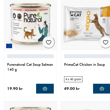
Purenatural Cat Soup Salmon
PrimaCat Chicken in Soup
140 g
4 x 40 gram
19.90 kr
49.00 kr
nåværende pris 19.90 kr
nåværende pris 49.00 kr