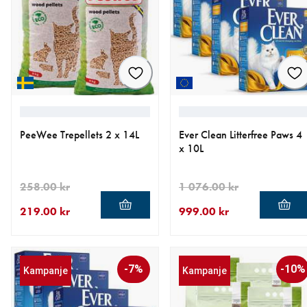
PeeWee Trepellets 2 x 14L
Ever Clean Litterfree Paws 4
x 10L
258.00 kr
1 076.00 kr
219.00 kr
999.00 kr
nåværende pris 219.00 kr
opprinnelig pris 258.00 kr
nåværende pris 999.00 kr
opprinnelig pris 1 076.00 k
-7%
-10%
Kampanje
Kampanje