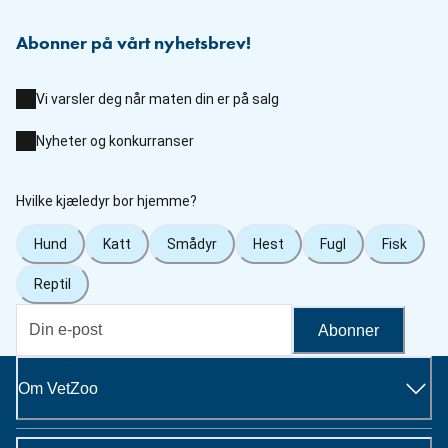
Abonner på vårt nyhetsbrev!
Vi varsler deg når maten din er på salg
Nyheter og konkurranser
Hvilke kjæledyr bor hjemme?
Hund
Katt
Smådyr
Hest
Fugl
Fisk
Reptil
Abonner
Om VetZoo