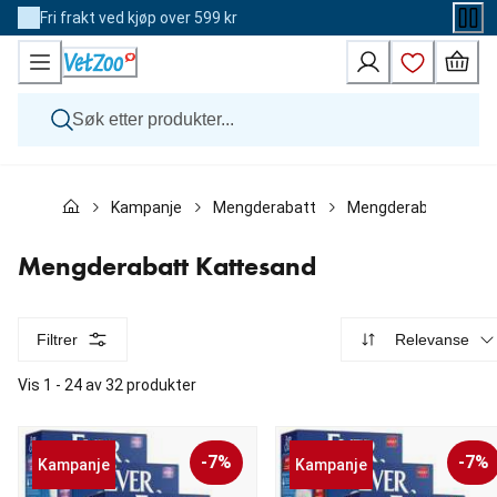
Skip
Fri frakt ved kjøp over 599 kr
to
Content
Hund
Kampanje
Mengderabatt
Mengderabatt Katte
Katt
Veterinærfôr
Andre dyr
Mengderabatt Kattesand
Merker
Nyheter
Kampanje
Filtrer
Relevanse
Vis 1 - 24 av 32 produkter
-7%
-7%
Kampanje
Kampanje