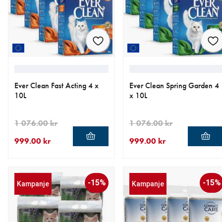
Ever Clean Fast Acting 4 x
Ever Clean Spring Garden 4
10L
x 10L
1 076.00 kr
1 076.00 kr
999.00 kr
999.00 kr
nåværende pris 999.00 kr
opprinnelig pris 1 076.00 kr
nåværende pris 999.00 kr
opprinnelig pris 1 076.00 k
-15%
-15%
Kampanje
Kampanje