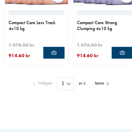
Compact Care Less Track
Compact Care Strong
4x10 kg
Clumping 4x10 kg
1 076.00 kr
1 076.00 kr
914.60 kr
914.60 kr
nåværende pris 914.60 kr
opprinnelig pris 1 076.00 kr
nåværende pris 914.60 kr
opprinnelig pris 1 076.00 k
Tidligere
av 2
Neste