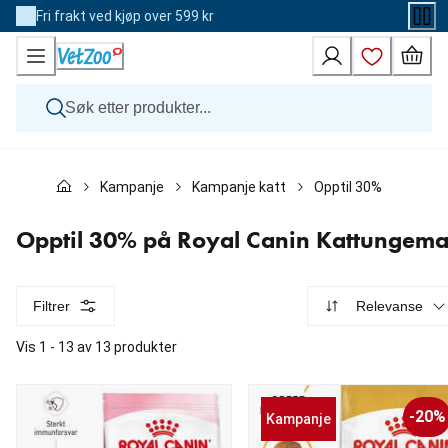
Skip
Fri frakt ved kjøp over 599 kr
to
Content
Hund
Kampanje
Kampanje katt
Opptil 30% på Royal
Katt
Veterinærfôr
Andre dyr
Opptil 30% på Royal Canin Kattungema
Merker
Nyheter
Kampanje
Filtrer
Relevanse
Vis 1 - 13 av 13 produkter
-20%
Kampanje