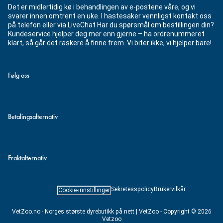
Det er midlertidig kø i behandlingen av e-postene våre, og vi
svarer innen omtrent en uke. I hastesaker vennligst kontakt oss
på telefon eller via LiveChat Har du spørsmål om bestillingen din?
Kundeservice hjelper deg mer enn gjerne – ha ordrenummeret
klart, så går det raskere å finne frem. Vi biter ikke, vi hjelper bare!
Følg oss
Betalingsalternativ
Fraktalternativ
Sekretesspolicy
Brukervilkår
Cookie-innstillinger
VetZoo.no - Norges største dyrebutikk på nett | VetZoo - Copyright © 2026
Vetzoo