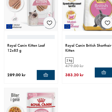
Royal Canin Kitten Loaf
Royal Canin British Shorthair
12x85 g
Kitten
2 kg
479.00 kr
289.00 kr
383.20 kr
nåværende pris 289.00 kr
nåværende pris 383.20 kr
opprinnelig pris 479.00 kr