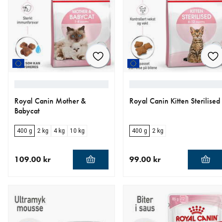
Royal Canin Mother &
Royal Canin Kitten Sterilised
Babycat
400 g
2 kg
4 kg
10 kg
400 g
2 kg
109.00 kr
99.00 kr
nåværende pris 109.00 kr
nåværende pris 99.00 kr