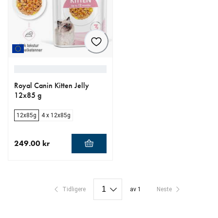
Royal Canin Kitten Jelly
12x85 g
12x85g
4 x 12x85g
249.00 kr
nåværende pris 249.00 kr
Tidligere
av 1
Neste