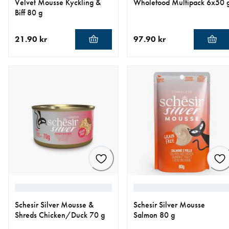
Velvet Mousse Kyckling &
Wholefood Multipack 6x50 
Biff 80 g
21.90 kr
97.90 kr
nåværende pris 21.90 kr
nåværende pris 97.90 kr
Schesir Silver Mousse &
Schesir Silver Mousse
Shreds Chicken/Duck 70 g
Salmon 80 g