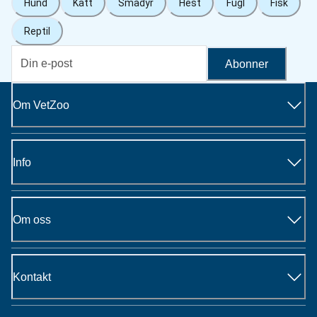
Hund
Katt
Smådyr
Hest
Fugl
Fisk
Reptil
Abonner
Om VetZoo
Info
Om oss
Kontakt