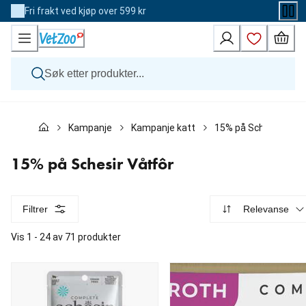
Skip
Fri frakt ved kjøp over 599 kr
to
Content
Hund
Kampanje
Kampanje katt
15% på Schesir Våtf
Katt
Veterinærfôr
Andre dyr
15% på Schesir Våtfôr
Merker
Nyheter
Kampanje
Filtrer
Relevanse
Vis 1 - 24 av 71 produkter