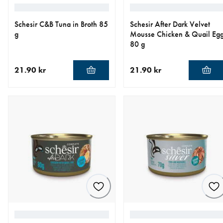
Schesir C&B Tuna in Broth 85
Schesir After Dark Velvet
g
Mousse Chicken & Quail Eg
80 g
21.90 kr
21.90 kr
nåværende pris 21.90 kr
nåværende pris 21.90 kr