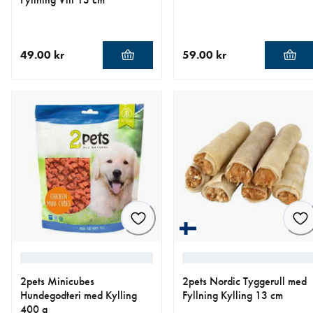
49.00 kr
59.00 kr
nåværende pris 49.00 kr
nåværende pris 59.00 kr
2pets Minicubes
2pets Nordic Tyggerull med
Hundegodteri med Kylling
Fyllning Kylling 13 cm
400 g