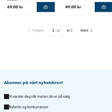
69.00 kr
49.00 kr
nåværende pris 69.00 kr
nåværende pris 49.00 kr
Tidligere
av 2
Neste
Abonner på vårt nyhetsbrev!
Vi varsler deg når maten din er på salg
Nyheter og konkurranser