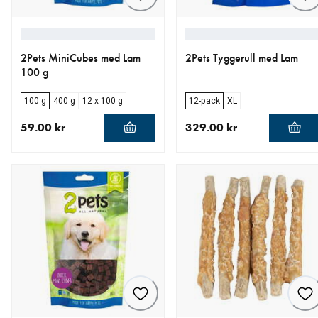
2Pets MiniCubes med Lam
2Pets Tyggerull med Lam
100 g
100 g
400 g
12 x 100 g
12-pack
XL
59.00 kr
329.00 kr
nåværende pris 59.00 kr
nåværende pris 329.00 kr