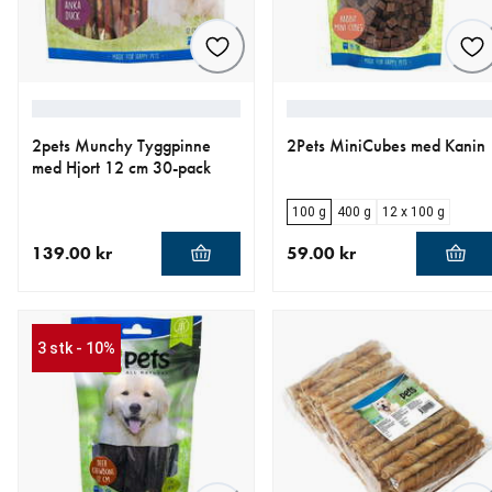
2pets Munchy Tyggpinne
2Pets MiniCubes med Kanin
med Hjort 12 cm 30-pack
100 g
400 g
12 x 100 g
139.00 kr
59.00 kr
nåværende pris 139.00 kr
nåværende pris 59.00 kr
3 stk - 10%