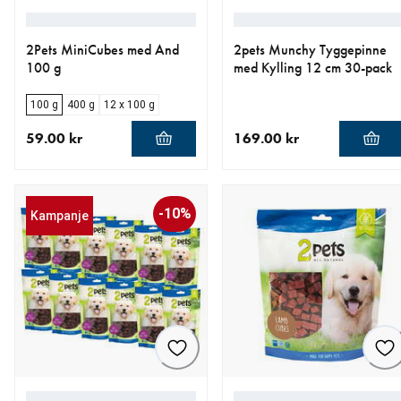
2Pets MiniCubes med And
2pets Munchy Tyggepinne
100 g
med Kylling 12 cm 30-pack
100 g
400 g
12 x 100 g
59.00 kr
169.00 kr
nåværende pris 59.00 kr
nåværende pris 169.00 kr
-10%
Kampanje