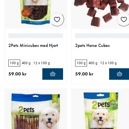
2Pets Minicubes med Hjort
2pets Horse Cubes
100 g
400 g
12 x 100 g
100 g
400 g
12 x 100 g
59.00 kr
59.00 kr
nåværende pris 59.00 kr
nåværende pris 59.00 kr