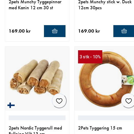
2pets Munchy Tyggepinnar
2pets Munchy stick w. Duck
med Kanin 12 cm 30 st
12cm 30pcs
169.00 kr
169.00 kr
nåværende pris 169.00 kr
nåværende pris 169.00 kr
3 stk - 10%
2pets Nordic Tyggerull med
2Pets Tyggering 15 cm
Fyllning Vilt 13 cm