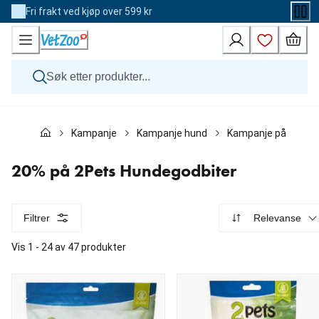
Skip
Fri frakt ved kjøp over 599 kr
to
Content
Hund
Kampanje
Kampanje hund
Kampanje på hundegodbiter
Katt
Veterinærfôr
Andre dyr
20% på 2Pets Hundegodbiter
Merker
Nyheter
Kampanje
Filtrer
Relevanse
Vis 1 - 24 av 47 produkter