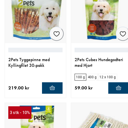
2Pets Tyggepinne med
2Pets Cubes Hundegodteri
Kyllingfilet 30-pakk
med Hjort
100 g
400 g
12 x 100 g
219.00 kr
59.00 kr
nåværende pris 219.00 kr
nåværende pris 59.00 kr
3 stk - 10%