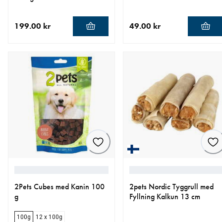
199.00 kr
49.00 kr
nåværende pris 199.00 kr
nåværende pris 49.00 kr
2Pets Cubes med Kanin 100
2pets Nordic Tyggrull med
g
Fyllning Kalkun 13 cm
100g
12 x 100g