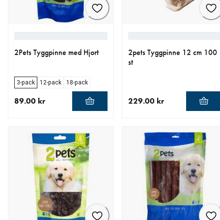
2Pets Tyggpinne med Hjort
2pets Tyggpinne 12 cm 100
st
3-pack
12-pack
18-pack
89.00 kr
229.00 kr
nåværende pris 89.00 kr
nåværende pris 229.00 kr