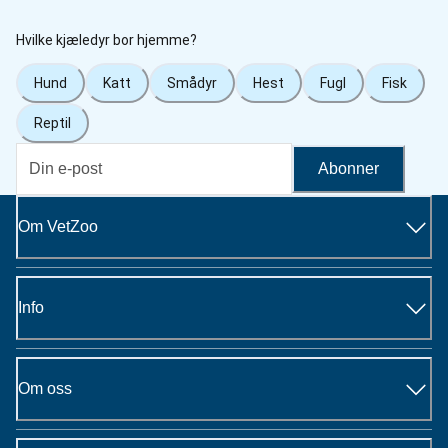
Hvilke kjæledyr bor hjemme?
Hund
Katt
Smådyr
Hest
Fugl
Fisk
Reptil
Abonner
Om VetZoo
Info
Om oss