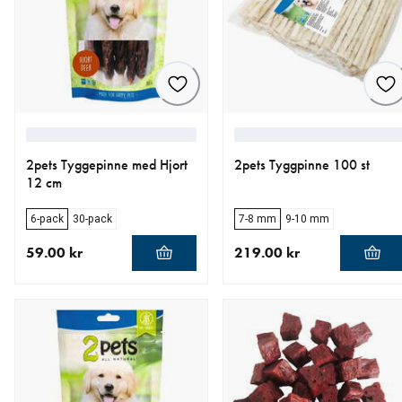
2pets Tyggepinne med Hjort
2pets Tyggpinne 100 st
12 cm
6-pack
30-pack
7-8 mm
9-10 mm
59.00 kr
219.00 kr
nåværende pris 59.00 kr
nåværende pris 219.00 kr