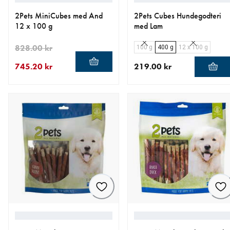
2Pets MiniCubes med And
2Pets Cubes Hundegodteri
12 x 100 g
med Lam
828.00 kr
100 g
400 g
12 x 100 g
745.20 kr
219.00 kr
nåværende pris 745.20 kr
opprinnelig pris 828.00 kr
nåværende pris 219.00 kr