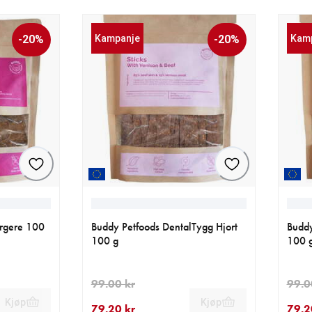
-20%
Kampanje
-20%
Kam
urgere 100
Buddy Petfoods DentalTygg Hjort
Buddy
100 g
100 
99.00 kr
99.0
Kjøp
Kjøp
79.20 kr
79.2