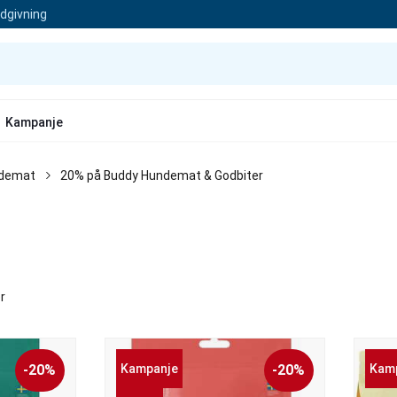
ådgivning
Kampanje
ndemat
20% på Buddy Hundemat & Godbiter
r
-20%
Kampanje
-20%
Kam