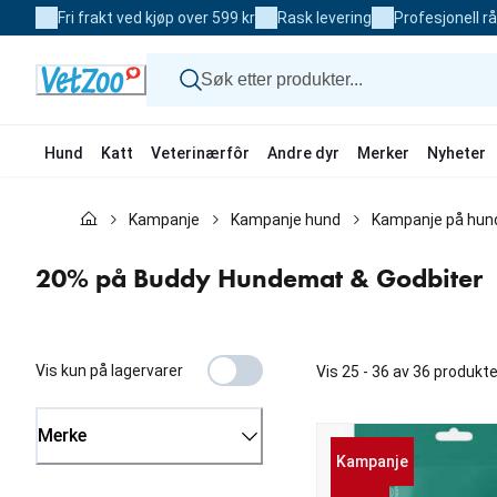
Skip
Fri frakt ved kjøp over 599 kr
Rask levering
Profesjonell r
to
Content
Hund
Katt
Veterinærfôr
Andre dyr
Merker
Nyheter
Hund
Kampanje
Kampanje hund
Kampanje på hu
Katt
Veterinærfôr
Andre dyr
20% på Buddy Hundemat & Godbiter
Merker
Nyheter
Kampanje
Vis kun på lagervarer
Vis 25 - 36 av 36 produkte
Merke
Kampanje