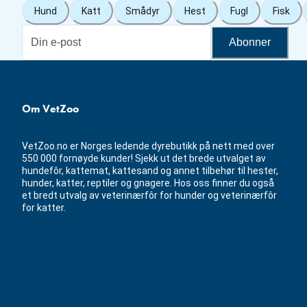
Hund
Katt
Smådyr
Hest
Fugl
Fisk
Abonner
Om VetZoo
VetZoo.no er Norges ledende dyrebutikk på nett med over
550 000 fornøyde kunder! Sjekk ut det brede utvalget av
hundefôr, kattemat, kattesand og annet tilbehør til hester,
hunder, katter, reptiler og gnagere. Hos oss finner du også
et bredt utvalg av veterinærfôr for hunder og veterinærfôr
for katter.