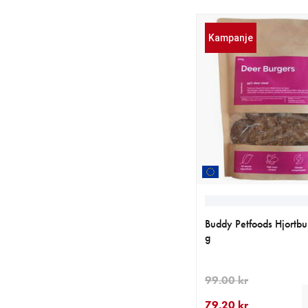
Kampanje
Buddy Petfoods Hjortb
g
99.00 kr
79.20 kr