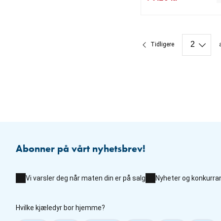
nåværende pris 79.20
opprinnelig pris 99.00
Tidligere
Abonner på vårt nyhetsbrev!
Vi varsler deg når maten din er på salg
Nyheter og konkurra
Hvilke kjæledyr bor hjemme?