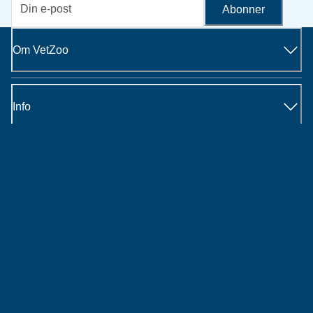
Abonner
Om VetZoo
Info
Om oss
Kontakt
Trenger du hjelp?
Spør våre eksperter.
Chat med oss