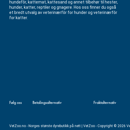
hundefôr, kattemat, kattesand og annet tilbehør til hester,
hunder, katter, reptiler og gnagere. Hos oss finner du også
et bredt utvalg av veterinærfôr for hunder og veterinærfôr
for katter.
Følg oss
Betalingsalternativ
Fraktalternativ
VetZoo.no - Norges største dyrebutikk på nett | VetZoo - Copyright © 2026 V