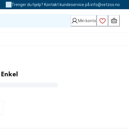
Trenger du hjelp? Kontakt kundeservice på info@vetzoo.no
Min konto
 Enkel
0.00 kr