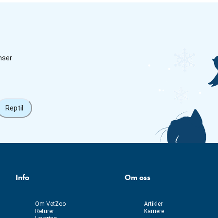
nser
Reptil
Info
Om oss
Om VetZoo
Artikler
Returer
Karriere