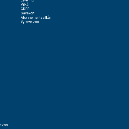
Levering
Vilkår
GDPR
Gavekort
Abonnementsvilkår
#yesvetzoo
etzoo