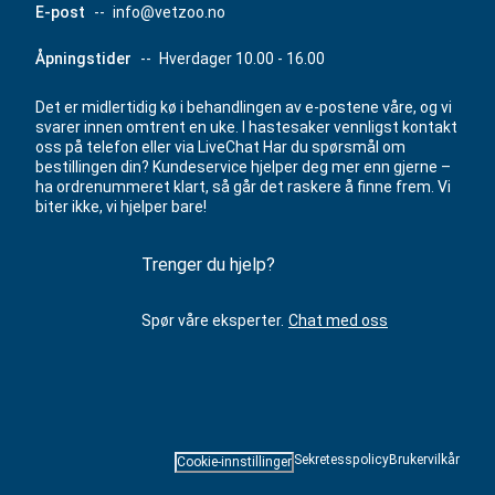
E-post
--
info@vetzoo.no
Åpningstider
--
Hverdager 10.00 - 16.00
Det er midlertidig kø i behandlingen av e-postene våre, og vi
svarer innen omtrent en uke. I hastesaker vennligst kontakt
oss på telefon eller via LiveChat Har du spørsmål om
bestillingen din? Kundeservice hjelper deg mer enn gjerne –
ha ordrenummeret klart, så går det raskere å finne frem. Vi
biter ikke, vi hjelper bare!
Trenger du hjelp?
Spør våre eksperter.
Chat med oss
Sekretesspolicy
Brukervilkår
Cookie-innstillinger