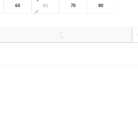
60
65
70
80
kr
Loading...