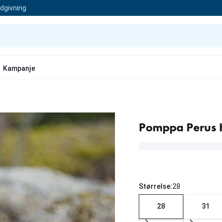
ådgivning
Kampanje
Pomppa Perus H
Størrelse:
28
28
31