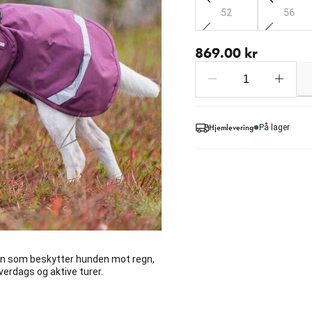
52
56
nåværende pris 869.00 
869.00 kr
Hjemlevering
På lager
en som beskytter hunden mot regn,
hverdags og aktive turer.