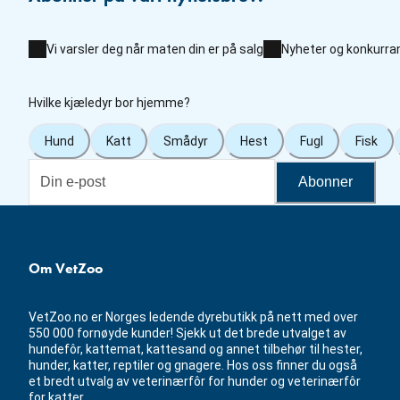
Vi varsler deg når maten din er på salg
Nyheter og konkurra
Hvilke kjæledyr bor hjemme?
Hund
Katt
Smådyr
Hest
Fugl
Fisk
Abonner
Om VetZoo
VetZoo.no er Norges ledende dyrebutikk på nett med over
550 000 fornøyde kunder! Sjekk ut det brede utvalget av
hundefôr, kattemat, kattesand og annet tilbehør til hester,
hunder, katter, reptiler og gnagere. Hos oss finner du også
et bredt utvalg av veterinærfôr for hunder og veterinærfôr
for katter.