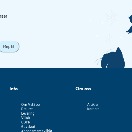
nser
Reptil
Info
Om oss
Om VetZoo
Artikler
Returer
Karriere
Levering
Vilkår
GDPR
Gavekort
Abonnementsvilkår