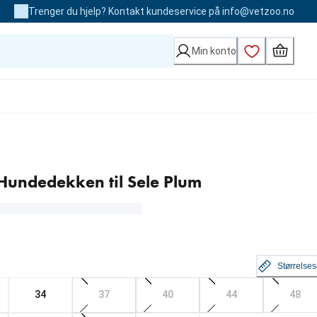
Trenger du hjelp? Kontakt kundeservice på info@vetzoo.no
Min konto
undedekken til Sele Plum
Størrelse
34
37
40
44
48