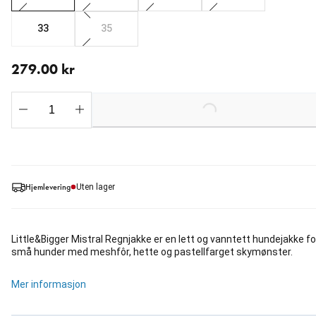
33
35
nåværende pris 279.00 kr
279.00 kr
Loading...
Hjemlevering
Uten lager
Little&Bigger Mistral Regnjakke er en lett og vanntett hundejakke fo
små hunder med meshfôr, hette og pastellfarget skymønster.
Mer informasjon