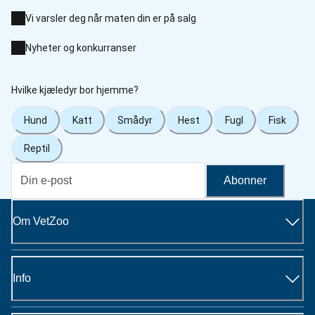
Vi varsler deg når maten din er på salg
Nyheter og konkurranser
Hvilke kjæledyr bor hjemme?
Hund
Katt
Smådyr
Hest
Fugl
Fisk
Reptil
Abonner
Om VetZoo
Info