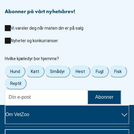
Abonner på vårt nyhetsbrev!
Vi varsler deg når maten din er på salg
Nyheter og konkurranser
Hvilke kjæledyr bor hjemme?
Hund
Katt
Smådyr
Hest
Fugl
Fisk
Reptil
Abonner
Om VetZoo