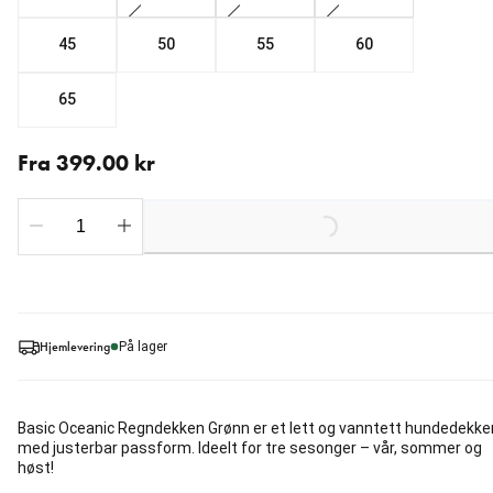
45
50
55
60
65
Fra nåværende pris 399.00 kr
Fra 399.00 kr
Loading...
Hjemlevering
På lager
Basic Oceanic Regndekken Grønn er et lett og vanntett hundedekke
med justerbar passform. Ideelt for tre sesonger – vår, sommer og
høst!