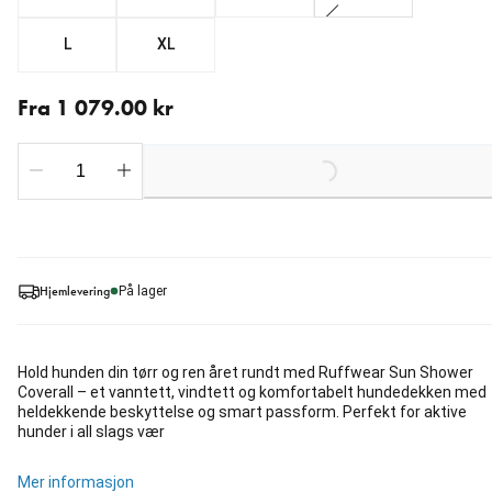
L
XL
Fra nåværende pris 1 079.00 kr
Fra 1 079.00 kr
Loading...
Hjemlevering
På lager
Hold hunden din tørr og ren året rundt med Ruffwear Sun Shower
Coverall – et vanntett, vindtett og komfortabelt hundedekken med
heldekkende beskyttelse og smart passform. Perfekt for aktive
hunder i all slags vær
Mer informasjon