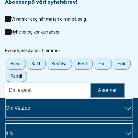
Abonner på vårt nyhetsbrev!
Vi varsler deg når maten din er på salg
Nyheter og konkurranser
Hvilke kjæledyr bor hjemme?
Hund
Katt
Smådyr
Hest
Fugl
Fisk
Reptil
Abonner
Om VetZoo
Info