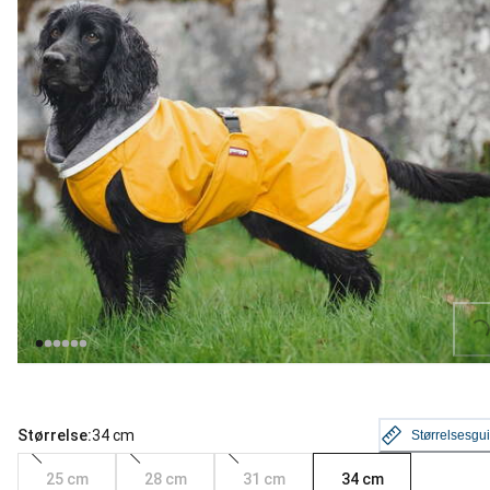
Loading...
Størrelse:
34 cm
Størrelsesgu
25 cm
28 cm
31 cm
34 cm