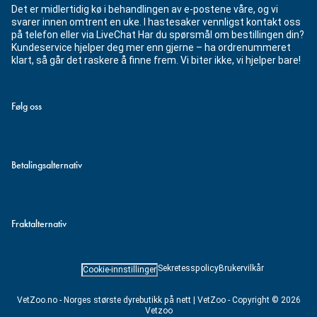
Det er midlertidig kø i behandlingen av e-postene våre, og vi
svarer innen omtrent en uke. I hastesaker vennligst kontakt oss
på telefon eller via LiveChat Har du spørsmål om bestillingen din?
Kundeservice hjelper deg mer enn gjerne – ha ordrenummeret
klart, så går det raskere å finne frem. Vi biter ikke, vi hjelper bare!
Følg oss
Betalingsalternativ
Fraktalternativ
Sekretesspolicy
Brukervilkår
Cookie-innstillinger
VetZoo.no - Norges største dyrebutikk på nett | VetZoo - Copyright © 2026
Vetzoo