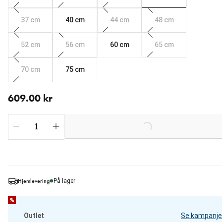
37 cm
40 cm
44 cm
48 cm
52 cm
56 cm
60 cm
65 cm
70 cm
75 cm
nåværende pris 609.00 kr
609.00 kr
Loading...
Hjemlevering
På lager
%
Outlet
Se kampanje