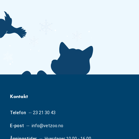
Kontakt
Telefon
--
23 21 30 43
E-post
--
info@vetzoo.no
Åpningstider
--
Hverdager 10.00 - 16.00