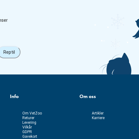
nser
Reptil
Info
Om oss
Om VetZoo
Artikler
Returer
Karriere
Levering
Vilkår
GDPR
Gavekort