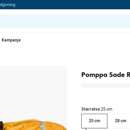
ådgivning
Kampanje
Pomppa Sade R
Størrelse:
25 cm
25 cm
28 cm