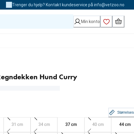
Trenger du hjelp? Kontakt kundeservice på info@vetzoo.no
Min konto
egndekken Hund Curry
Størrelse
31 cm
34 cm
37 cm
40 cm
44 cm