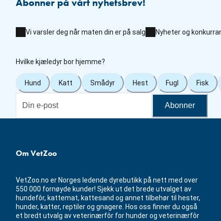
Abonner på vårt nyhetsbrev!
Vi varsler deg når maten din er på salg
Nyheter og konkurra
Hvilke kjæledyr bor hjemme?
Hund
Katt
Smådyr
Hest
Fugl
Fisk
Abonner
Om VetZoo
VetZoo.no er Norges ledende dyrebutikk på nett med over
550 000 fornøyde kunder! Sjekk ut det brede utvalget av
hundefôr, kattemat, kattesand og annet tilbehør til hester,
hunder, katter, reptiler og gnagere. Hos oss finner du også
et bredt utvalg av veterinærfôr for hunder og veterinærfôr