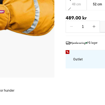
48 cm
52 cm
nåværende pris 489.00 
489.00 kr
Hjemlevering
På lager
%
Outlet
or hunder