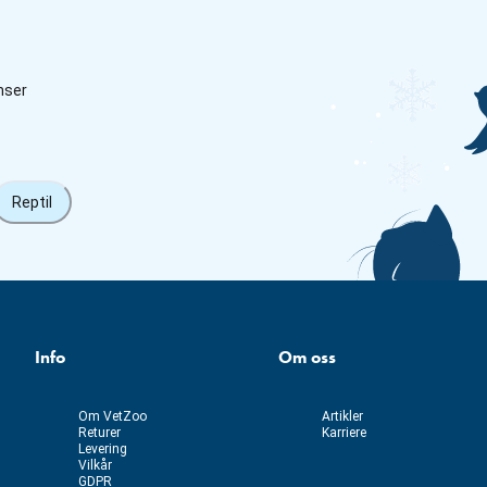
nser
Reptil
Info
Om oss
Om VetZoo
Artikler
Returer
Karriere
Levering
Vilkår
GDPR