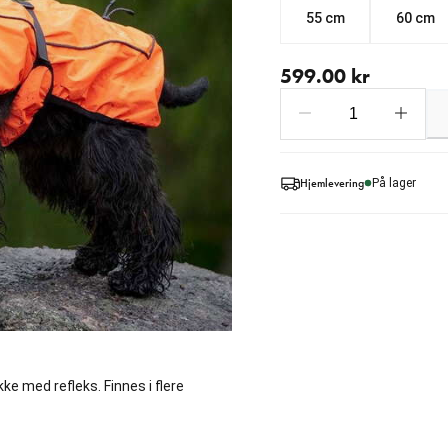
55 cm
60 cm
nåværende pris 599.00 
599.00 kr
Hjemlevering
På lager
ke med refleks. Finnes i flere