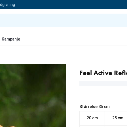
ådgivning
Kampanje
Feel Active Ref
Størrelse:
35 cm
20 cm
25 cm