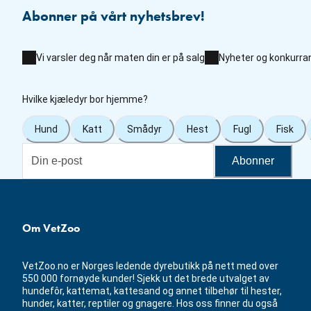
Abonner på vårt nyhetsbrev!
Vi varsler deg når maten din er på salg
Nyheter og konkurra
Hvilke kjæledyr bor hjemme?
Hund
Katt
Smådyr
Hest
Fugl
Fisk
Abonner
Om VetZoo
VetZoo.no er Norges ledende dyrebutikk på nett med over
550 000 fornøyde kunder! Sjekk ut det brede utvalget av
hundefôr, kattemat, kattesand og annet tilbehør til hester,
hunder, katter, reptiler og gnagere. Hos oss finner du også